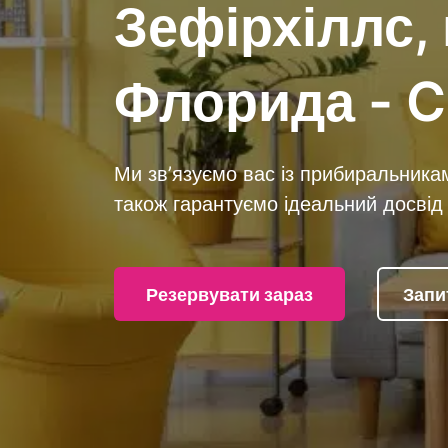
Зефірхіллс,
Флорида - C
Ми зв’язуємо вас із прибиральника
також гарантуємо ідеальний досвід 
Резервувати зараз
Запи