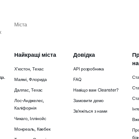
Міста
к
Найкращі міста
Довідка
Пр
на
Х'юстон, Техас
API розробника
да.
Ст
Маямі, Флорида
FAQ
Ста
Даллас, Техас
Навіщо вам Cleanster?
Ст
Лос-Анджелес,
Замовити демо
Каліфорнія
Інт
Зв'яжіться з нами
Чикаго, Іллінойс
Вже
Монреаль, Квебек
Про
біз