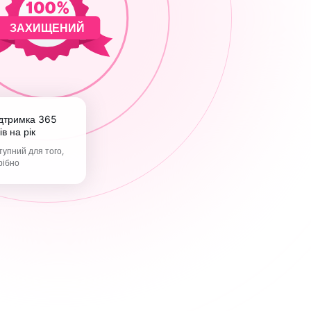
ЗАХИЩЕНИЙ
ів на рік
упний для того,
рібно