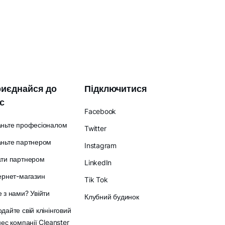
иєднайся до
Підключитися
с
Facebook
аньте професіоналом
Twitter
ньте партнером
Instagram
ати партнером
LinkedIn
ернет-магазин
Tik Tok
 з нами? Увійти
Клубний будинок
дайте свій клінінговий
нес компанії Cleanster