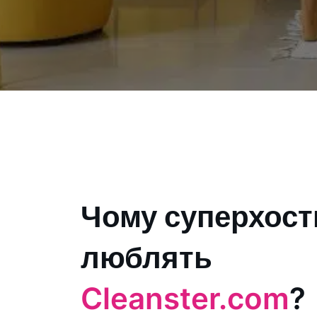
Чому суперхост
люблять
Cleanster.com
?