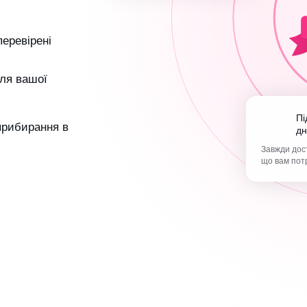
перевірені
ля вашої
Підтримка 365
 прибирання в
дн
Завжди дост
що вам пот