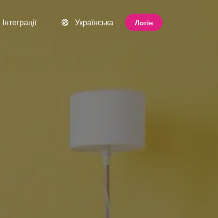
Інтеграції
Українська
Логін