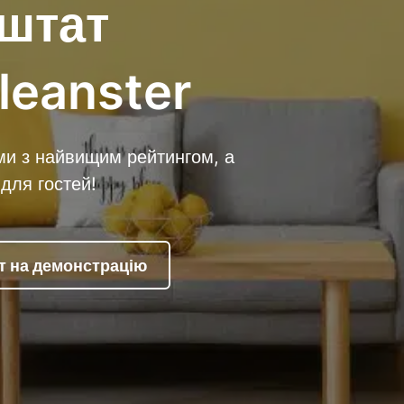
 штат
leanster
ми з найвищим рейтингом, а
для гостей!
т на демонстрацію