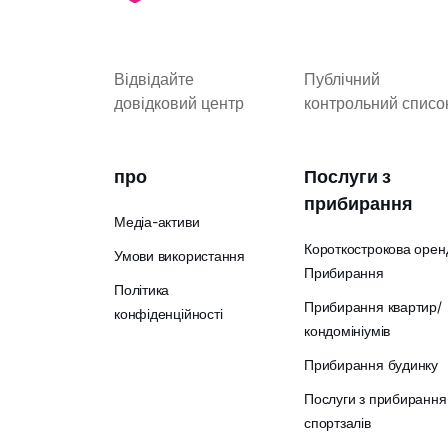
Відвідайте
Публічний
довідковий центр
контрольний списо
про
Послуги з
прибирання
Медіа-активи
Короткострокова орен
Умови використання
Прибирання
Політика
Прибирання квартир/
конфіденційності
кондомініумів
Прибирання будинку
Послуги з прибирання
спортзалів