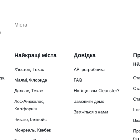
Міста
к
Найкращі міста
Довідка
Пр
на
Х'юстон, Техас
API розробника
да.
Ст
Маямі, Флорида
FAQ
Ста
Даллас, Техас
Навіщо вам Cleanster?
Ст
Лос-Анджелес,
Замовити демо
Каліфорнія
Інт
Зв'яжіться з нами
Чикаго, Іллінойс
Вже
Монреаль, Квебек
Про
біз