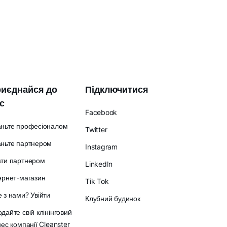
иєднайся до
Підключитися
с
Facebook
аньте професіоналом
Twitter
ньте партнером
Instagram
ати партнером
LinkedIn
ернет-магазин
Tik Tok
 з нами? Увійти
Клубний будинок
дайте свій клінінговий
нес компанії Cleanster