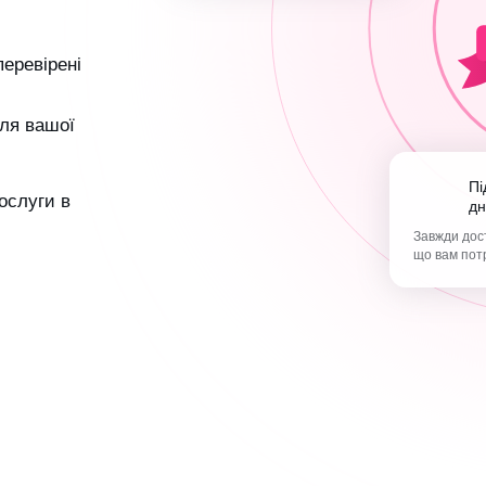
перевірені
ля вашої
Підтримка 365
послуги в
дн
Завжди дост
що вам пот