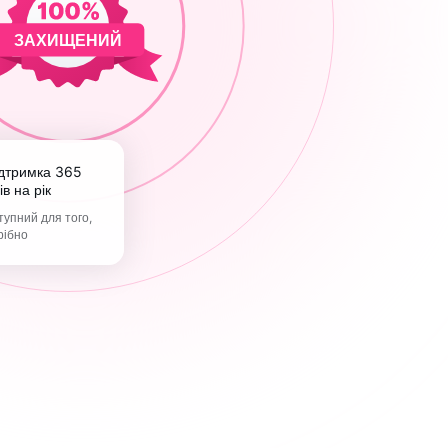
ЗАХИЩЕНИЙ
ів на рік
упний для того,
рібно