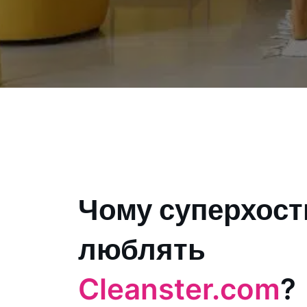
Чому суперхост
люблять
Cleanster.com
?