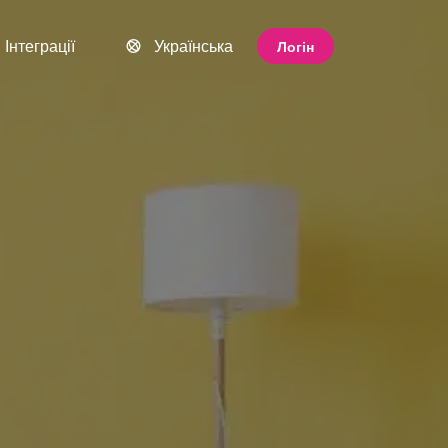
Інтеграції
Українська
Логін