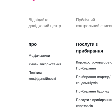
Відвідайте
Публічний
довідковий центр
контрольний списо
про
Послуги з
прибирання
Медіа-активи
Короткострокова орен
Умови використання
Прибирання
Політика
Прибирання квартир/
конфіденційності
кондомініумів
Прибирання будинку
Послуги з прибирання
спортзалів