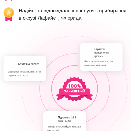
Надійні та відповідальні послуги з прибирання
в окрузі Лафайєт, Флорида
Гарантія
повернення
грошей
Якщо щось піде не так, ми
Безпечна оплата
повернемо вам гроші
Ваші гроші захищені, поки ви не
отримаєте послугу
ЗАХИЩЕНИЙ
Підтримка 365
днів на рік
Завжди доступний для того, що
вам потрібно