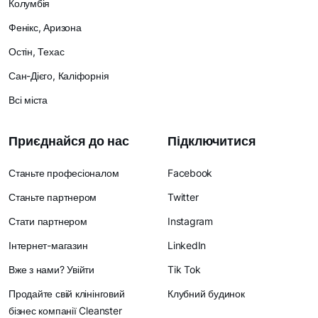
Колумбія
Фенікс, Аризона
Остін, Техас
Сан-Дієго, Каліфорнія
Всі міста
Приєднайся до нас
Підключитися
Станьте професіоналом
Facebook
Станьте партнером
Twitter
Стати партнером
Instagram
Інтернет-магазин
LinkedIn
Вже з нами? Увійти
Tik Tok
Продайте свій клінінговий
Клубний будинок
бізнес компанії Cleanster