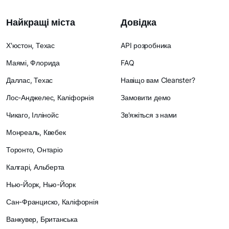
Найкращі міста
Довідка
Х'юстон, Техас
API розробника
Маямі, Флорида
FAQ
Даллас, Техас
Навіщо вам Cleanster?
Лос-Анджелес, Каліфорнія
Замовити демо
Чикаго, Іллінойс
Зв'яжіться з нами
Монреаль, Квебек
Торонто, Онтаріо
Калгарі, Альберта
Нью-Йорк, Нью-Йорк
Сан-Франциско, Каліфорнія
Ванкувер, Британська