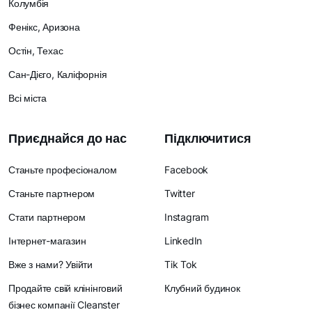
Колумбія
Фенікс, Аризона
Остін, Техас
Сан-Дієго, Каліфорнія
Всі міста
Приєднайся до нас
Підключитися
Станьте професіоналом
Facebook
Станьте партнером
Twitter
Стати партнером
Instagram
Інтернет-магазин
LinkedIn
Вже з нами? Увійти
Tik Tok
Продайте свій клінінговий
Клубний будинок
бізнес компанії Cleanster