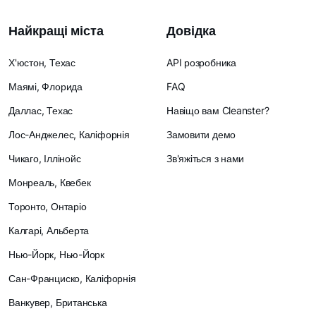
Найкращі міста
Довідка
Х'юстон, Техас
API розробника
Маямі, Флорида
FAQ
Даллас, Техас
Навіщо вам Cleanster?
Лос-Анджелес, Каліфорнія
Замовити демо
Чикаго, Іллінойс
Зв'яжіться з нами
Монреаль, Квебек
Торонто, Онтаріо
Калгарі, Альберта
Нью-Йорк, Нью-Йорк
Сан-Франциско, Каліфорнія
Ванкувер, Британська