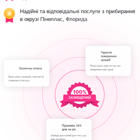
Надійні та відповідальні послуги з прибирання
в окрузі Пінеллас, Флорида
Гарантія
повернення
грошей
Якщо щось піде не так, ми
Безпечна оплата
повернемо вам гроші
Ваші гроші захищені, поки ви не
отримаєте послугу
ЗАХИЩЕНИЙ
Підтримка 365
днів на рік
Завжди доступний для того, що
вам потрібно