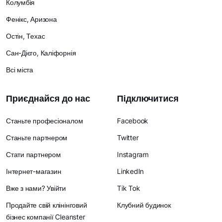
Колумбія
Фенікс, Аризона
Остін, Техас
Сан-Дієго, Каліфорнія
Всі міста
Приєднайся до нас
Підключитися
Станьте професіоналом
Facebook
Станьте партнером
Twitter
Стати партнером
Instagram
Інтернет-магазин
LinkedIn
Вже з нами? Увійти
Tik Tok
Продайте свій клінінговий
Клубний будинок
бізнес компанії Cleanster