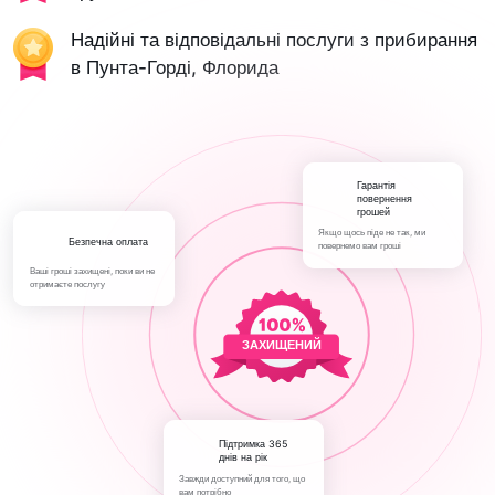
Надійні та відповідальні послуги з прибирання
в Пунта-Горді, Флорида
Гарантія
повернення
грошей
Якщо щось піде не так, ми
Безпечна оплата
повернемо вам гроші
Ваші гроші захищені, поки ви не
отримаєте послугу
ЗАХИЩЕНИЙ
Підтримка 365
днів на рік
Завжди доступний для того, що
вам потрібно