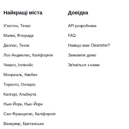
Найкращі міста
Довідка
Х'юстон, Техас
API розробника
Маямі, Флорида
FAQ
Даллас, Техас
Навіщо вам Cleanster?
Лос-Анджелес, Каліфорнія
Замовити демо
Чикаго, Іллінойс
Зв'яжіться з нами
Монреаль, Квебек
Торонто, Онтаріо
Калгарі, Альберта
Нью-Йорк, Нью-Йорк
Сан-Франциско, Каліфорнія
Ванкувер, Британська