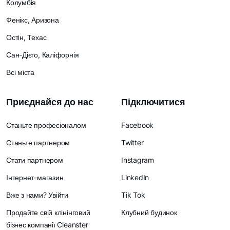
Колумбія
Фенікс, Аризона
Остін, Техас
Сан-Дієго, Каліфорнія
Всі міста
Приєднайся до нас
Підключитися
Станьте професіоналом
Facebook
Станьте партнером
Twitter
Стати партнером
Instagram
Інтернет-магазин
LinkedIn
Вже з нами? Увійти
Tik Tok
Продайте свій клінінговий
Клубний будинок
бізнес компанії Cleanster