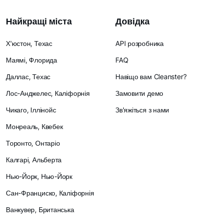
Найкращі міста
Довідка
Х'юстон, Техас
API розробника
Маямі, Флорида
FAQ
Даллас, Техас
Навіщо вам Cleanster?
Лос-Анджелес, Каліфорнія
Замовити демо
Чикаго, Іллінойс
Зв'яжіться з нами
Монреаль, Квебек
Торонто, Онтаріо
Калгарі, Альберта
Нью-Йорк, Нью-Йорк
Сан-Франциско, Каліфорнія
Ванкувер, Британська