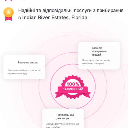
Надійні та відповідальні послуги з прибирання
в Indian River Estates, Florida
Гарантія
повернення
грошей
Якщо щось піде не так, ми
Безпечна оплата
повернемо вам гроші
Ваші гроші захищені, поки ви не
отримаєте послугу
ЗАХИЩЕНИЙ
Підтримка 365
днів на рік
Завжди доступний для того, що
вам потрібно