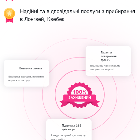
Надійні та відповідальні послуги з прибирання
в Лонгвей, Квебек
Гарантія
повернення
грошей
Якщо щось піде не так, ми
Безпечна оплата
повернемо вам гроші
Ваші гроші захищені, поки ви не
отримаєте послугу
ЗАХИЩЕНИЙ
Підтримка 365
днів на рік
Завжди доступний для того, що
вам потрібно