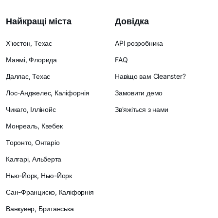
Найкращі міста
Довідка
Х'юстон, Техас
API розробника
Маямі, Флорида
FAQ
Даллас, Техас
Навіщо вам Cleanster?
Лос-Анджелес, Каліфорнія
Замовити демо
Чикаго, Іллінойс
Зв'яжіться з нами
Монреаль, Квебек
Торонто, Онтаріо
Калгарі, Альберта
Нью-Йорк, Нью-Йорк
Сан-Франциско, Каліфорнія
Ванкувер, Британська