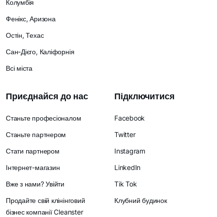
Колумбія
Фенікс, Аризона
Остін, Техас
Сан-Дієго, Каліфорнія
Всі міста
Приєднайся до нас
Підключитися
Станьте професіоналом
Facebook
Станьте партнером
Twitter
Стати партнером
Instagram
Інтернет-магазин
LinkedIn
Вже з нами? Увійти
Tik Tok
Продайте свій клінінговий
Клубний будинок
бізнес компанії Cleanster