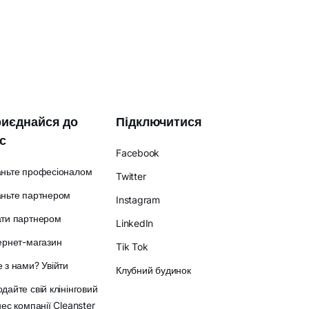
иєднайся до
Підключитися
с
Facebook
аньте професіоналом
Twitter
ньте партнером
Instagram
ати партнером
LinkedIn
ернет-магазин
Tik Tok
 з нами? Увійти
Клубний будинок
дайте свій клінінговий
нес компанії Cleanster