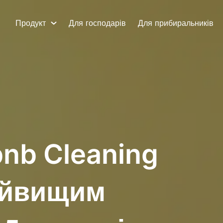
Продукт
Для господарів
Для прибиральників
bnb Cleaning
найвищим