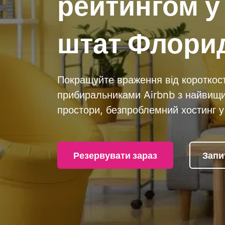
рейтингом у
штат Флорид
Покращуйте враження від короткос
прибиральниками Airbnb з найвищи
простори, безпроблемний хостинг у
Резервувати зараз
Запи