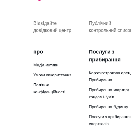
Відвідайте
Публічний
довідковий центр
контрольний списо
про
Послуги з
прибирання
Медіа-активи
Короткострокова орен
Умови використання
Прибирання
Політика
Прибирання квартир/
конфіденційності
кондомініумів
Прибирання будинку
Послуги з прибирання
спортзалів