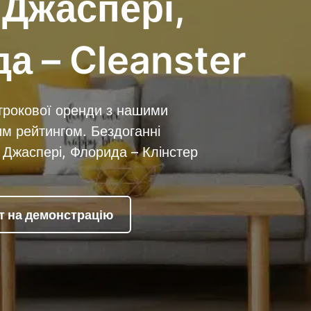
 Джаспері,
а – Cleanster
трокової оренди з нашими
м рейтингом. Бездоганні
 Джаспері, Флорида – Клінстер
т на демонстрацію