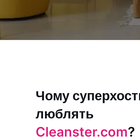
Чому суперхост
люблять
Cleanster.com
?