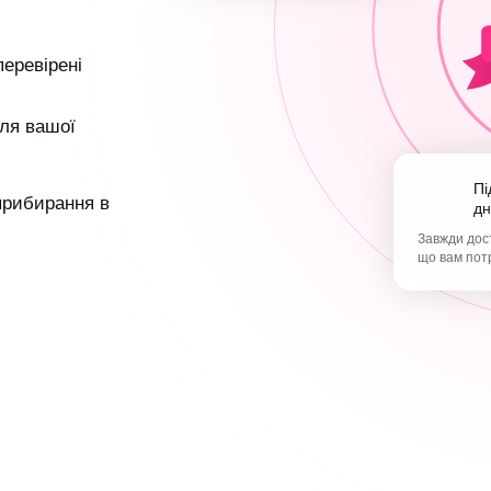
перевірені
ля вашої
Підтримка 365
 прибирання в
дн
Завжди дост
що вам пот