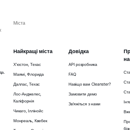
Міста
к
Найкращі міста
Довідка
Пр
на
Х'юстон, Техас
API розробника
да.
Ст
Маямі, Флорида
FAQ
Ста
Даллас, Техас
Навіщо вам Cleanster?
Ст
Лос-Анджелес,
Замовити демо
Каліфорнія
Інт
Зв'яжіться з нами
Чикаго, Іллінойс
Вже
Монреаль, Квебек
Про
біз