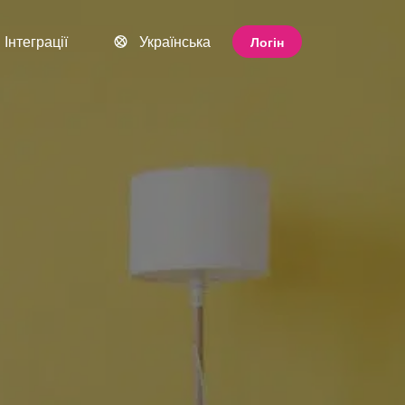
Інтеграції
Українська
Логін