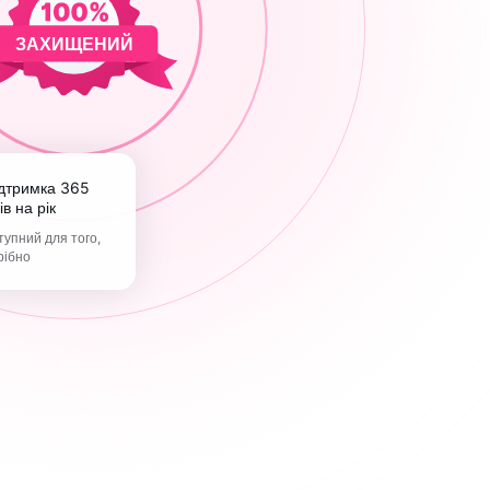
ЗАХИЩЕНИЙ
ів на рік
упний для того,
рібно