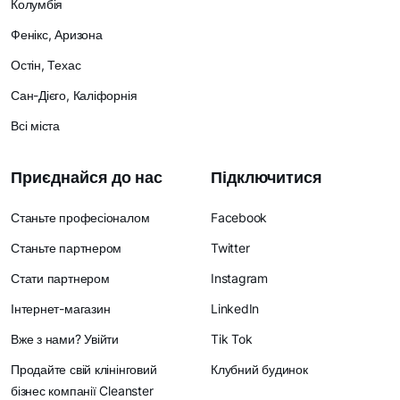
Колумбія
Фенікс, Аризона
Остін, Техас
Сан-Дієго, Каліфорнія
Всі міста
Приєднайся до нас
Підключитися
Станьте професіоналом
Facebook
Станьте партнером
Twitter
Стати партнером
Instagram
Інтернет-магазин
LinkedIn
Вже з нами? Увійти
Tik Tok
Продайте свій клінінговий
Клубний будинок
бізнес компанії Cleanster