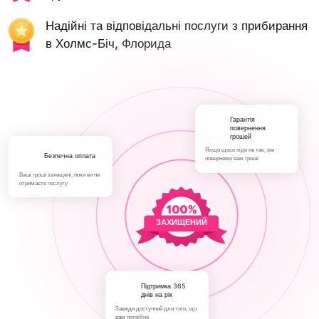
Надійні та відповідальні послуги з прибирання
в Холмс-Біч, Флорида
Гарантія
повернення
грошей
Якщо щось піде не так, ми
Безпечна оплата
повернемо вам гроші
Ваші гроші захищені, поки ви не
отримаєте послугу
ЗАХИЩЕНИЙ
Підтримка 365
днів на рік
Завжди доступний для того, що
вам потрібно