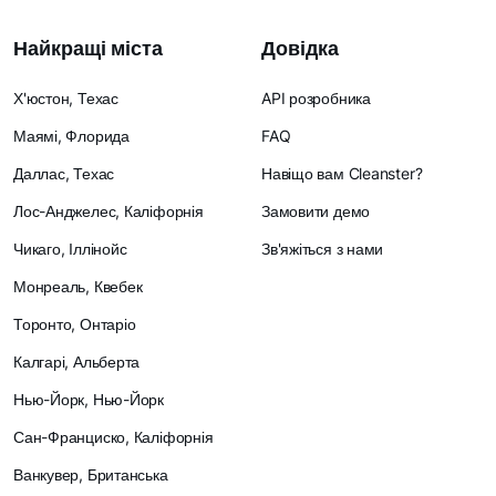
Найкращі міста
Довідка
Х'юстон, Техас
API розробника
Маямі, Флорида
FAQ
Даллас, Техас
Навіщо вам Cleanster?
Лос-Анджелес, Каліфорнія
Замовити демо
Чикаго, Іллінойс
Зв'яжіться з нами
Монреаль, Квебек
Торонто, Онтаріо
Калгарі, Альберта
Нью-Йорк, Нью-Йорк
Сан-Франциско, Каліфорнія
Ванкувер, Британська