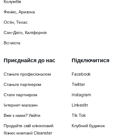
Колумбія
Фенікс, Аризона
Остін, Техас
Сан-Дієго, Каліфорнія
Всі міста
Приєднайся до нас
Підключитися
Станьте професіоналом
Facebook
Станьте партнером
Twitter
Стати партнером
Instagram
Інтернет-магазин
LinkedIn
Вже з нами? Увійти
Tik Tok
Продайте свій клінінговий
Клубний будинок
бізнес компанії Cleanster