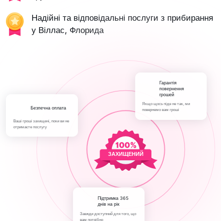
Надійні та відповідальні послуги з прибирання
у Віллас, Флорида
Гарантія
повернення
грошей
Якщо щось піде не так, ми
Безпечна оплата
повернемо вам гроші
Ваші гроші захищені, поки ви не
отримаєте послугу
ЗАХИЩЕНИЙ
Підтримка 365
днів на рік
Завжди доступний для того, що
вам потрібно