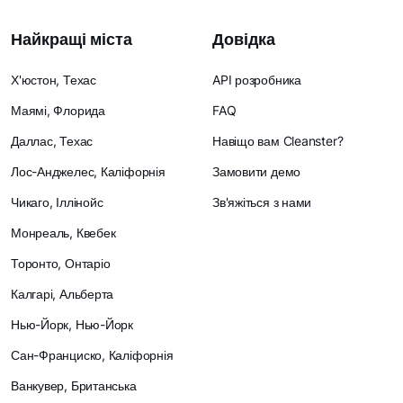
Найкращі міста
Довідка
Х'юстон, Техас
API розробника
Маямі, Флорида
FAQ
Даллас, Техас
Навіщо вам Cleanster?
Лос-Анджелес, Каліфорнія
Замовити демо
Чикаго, Іллінойс
Зв'яжіться з нами
Монреаль, Квебек
Торонто, Онтаріо
Калгарі, Альберта
Нью-Йорк, Нью-Йорк
Сан-Франциско, Каліфорнія
Ванкувер, Британська