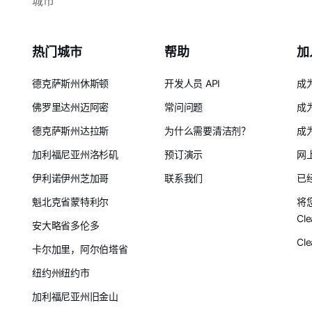
城市
热门城市
帮助
加
德克萨斯州休斯顿
开发人员 API
成
佛罗里达州迈阿密
常问问题
成
德克萨斯州达拉斯
为什么需要清洁剂？
成
加利福尼亚州洛杉矶
预订演示
网
伊利诺伊州芝加哥
联系我们
已
魁北克省蒙特利尔
将
Cle
安大略省多伦多
Cl
卡尔加里，阿尔伯塔省
纽约州纽约市
加利福尼亚州旧金山