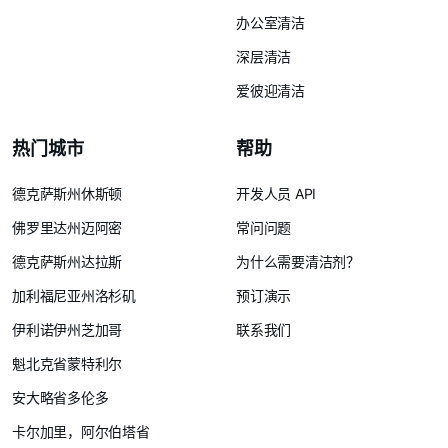
办公室清洁
深层清洁
爱彼迎清洁
热门城市
帮助
德克萨斯州休斯顿
开发人员 API
佛罗里达州迈阿密
常问问题
德克萨斯州达拉斯
为什么需要清洁剂？
加利福尼亚州洛杉矶
预订演示
伊利诺伊州芝加哥
联系我们
魁北克省蒙特利尔
安大略省多伦多
卡尔加里，阿尔伯塔省