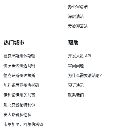
办公室清洁
深层清洁
爱彼迎清洁
热门城市
帮助
德克萨斯州休斯顿
开发人员 API
佛罗里达州迈阿密
常问问题
德克萨斯州达拉斯
为什么需要清洁剂？
加利福尼亚州洛杉矶
预订演示
伊利诺伊州芝加哥
联系我们
魁北克省蒙特利尔
安大略省多伦多
卡尔加里，阿尔伯塔省