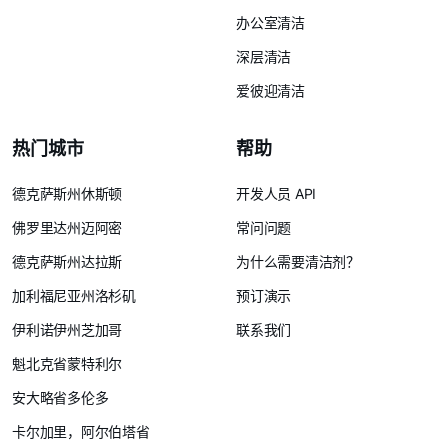
办公室清洁
深层清洁
爱彼迎清洁
热门城市
帮助
德克萨斯州休斯顿
开发人员 API
佛罗里达州迈阿密
常问问题
德克萨斯州达拉斯
为什么需要清洁剂？
加利福尼亚州洛杉矶
预订演示
伊利诺伊州芝加哥
联系我们
魁北克省蒙特利尔
安大略省多伦多
卡尔加里，阿尔伯塔省