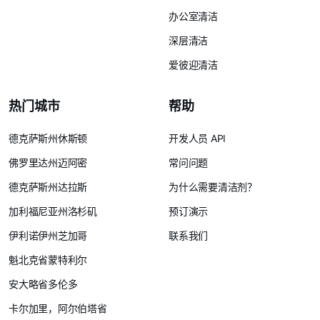
办公室清洁
深层清洁
爱彼迎清洁
热门城市
帮助
德克萨斯州休斯顿
开发人员 API
佛罗里达州迈阿密
常问问题
德克萨斯州达拉斯
为什么需要清洁剂？
加利福尼亚州洛杉矶
预订演示
伊利诺伊州芝加哥
联系我们
魁北克省蒙特利尔
安大略省多伦多
卡尔加里，阿尔伯塔省