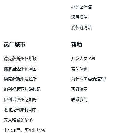
办公室清洁
深层清洁
爱彼迎清洁
热门城市
帮助
德克萨斯州休斯顿
开发人员 API
佛罗里达州迈阿密
常问问题
德克萨斯州达拉斯
为什么需要清洁剂？
加利福尼亚州洛杉矶
预订演示
伊利诺伊州芝加哥
联系我们
魁北克省蒙特利尔
安大略省多伦多
卡尔加里，阿尔伯塔省