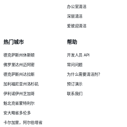
办公室清洁
深层清洁
爱彼迎清洁
热门城市
帮助
德克萨斯州休斯顿
开发人员 API
佛罗里达州迈阿密
常问问题
德克萨斯州达拉斯
为什么需要清洁剂？
加利福尼亚州洛杉矶
预订演示
伊利诺伊州芝加哥
联系我们
魁北克省蒙特利尔
安大略省多伦多
卡尔加里，阿尔伯塔省