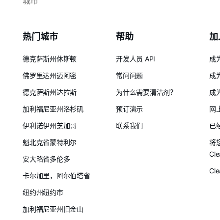
城市
热门城市
帮助
加
德克萨斯州休斯顿
开发人员 API
成
佛罗里达州迈阿密
常问问题
成
德克萨斯州达拉斯
为什么需要清洁剂？
成
加利福尼亚州洛杉矶
预订演示
网
伊利诺伊州芝加哥
联系我们
已
魁北克省蒙特利尔
将
Cle
安大略省多伦多
Cl
卡尔加里，阿尔伯塔省
纽约州纽约市
加利福尼亚州旧金山