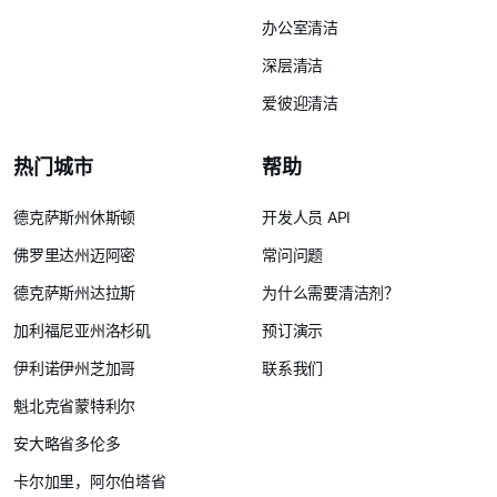
办公室清洁
深层清洁
爱彼迎清洁
热门城市
帮助
德克萨斯州休斯顿
开发人员 API
佛罗里达州迈阿密
常问问题
德克萨斯州达拉斯
为什么需要清洁剂？
加利福尼亚州洛杉矶
预订演示
伊利诺伊州芝加哥
联系我们
魁北克省蒙特利尔
安大略省多伦多
卡尔加里，阿尔伯塔省