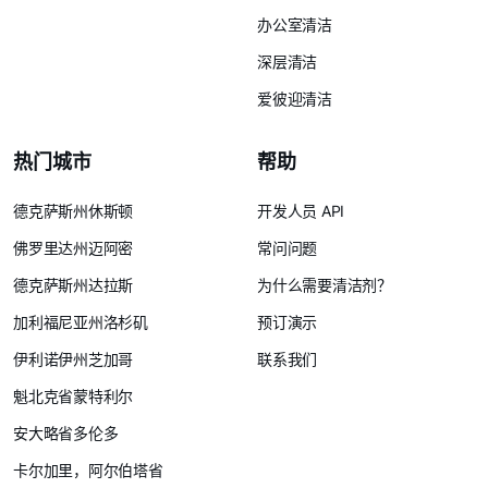
办公室清洁
深层清洁
爱彼迎清洁
热门城市
帮助
德克萨斯州休斯顿
开发人员 API
佛罗里达州迈阿密
常问问题
德克萨斯州达拉斯
为什么需要清洁剂？
加利福尼亚州洛杉矶
预订演示
伊利诺伊州芝加哥
联系我们
魁北克省蒙特利尔
安大略省多伦多
卡尔加里，阿尔伯塔省