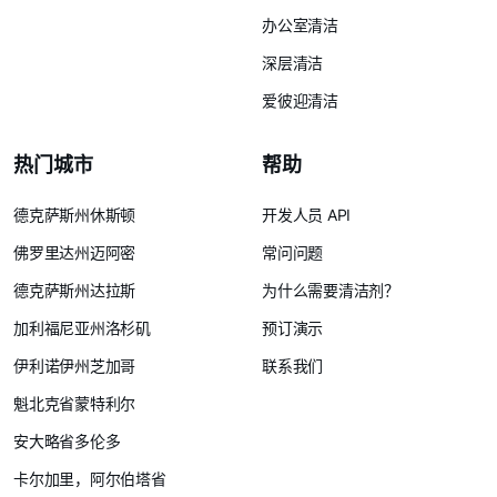
办公室清洁
深层清洁
爱彼迎清洁
热门城市
帮助
德克萨斯州休斯顿
开发人员 API
佛罗里达州迈阿密
常问问题
德克萨斯州达拉斯
为什么需要清洁剂？
加利福尼亚州洛杉矶
预订演示
伊利诺伊州芝加哥
联系我们
魁北克省蒙特利尔
安大略省多伦多
卡尔加里，阿尔伯塔省