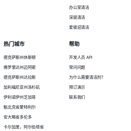
办公室清洁
深层清洁
爱彼迎清洁
热门城市
帮助
德克萨斯州休斯顿
开发人员 API
佛罗里达州迈阿密
常问问题
德克萨斯州达拉斯
为什么需要清洁剂？
加利福尼亚州洛杉矶
预订演示
伊利诺伊州芝加哥
联系我们
魁北克省蒙特利尔
安大略省多伦多
卡尔加里，阿尔伯塔省