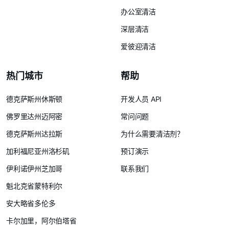
办公室清洁
深层清洁
爱彼迎清洁
热门城市
帮助
德克萨斯州休斯顿
开发人员 API
佛罗里达州迈阿密
常问问题
德克萨斯州达拉斯
为什么需要清洁剂？
加利福尼亚州洛杉矶
预订演示
伊利诺伊州芝加哥
联系我们
魁北克省蒙特利尔
安大略省多伦多
卡尔加里，阿尔伯塔省