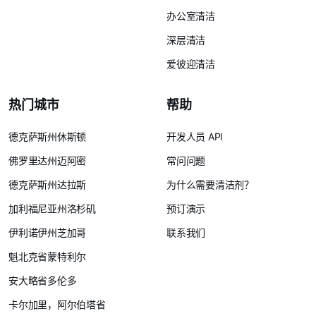
办公室清洁
深层清洁
爱彼迎清洁
热门城市
帮助
德克萨斯州休斯顿
开发人员 API
佛罗里达州迈阿密
常问问题
德克萨斯州达拉斯
为什么需要清洁剂？
加利福尼亚州洛杉矶
预订演示
伊利诺伊州芝加哥
联系我们
魁北克省蒙特利尔
安大略省多伦多
卡尔加里，阿尔伯塔省