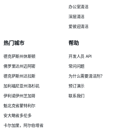
办公室清洁
深层清洁
爱彼迎清洁
热门城市
帮助
德克萨斯州休斯顿
开发人员 API
佛罗里达州迈阿密
常问问题
德克萨斯州达拉斯
为什么需要清洁剂？
加利福尼亚州洛杉矶
预订演示
伊利诺伊州芝加哥
联系我们
魁北克省蒙特利尔
安大略省多伦多
卡尔加里，阿尔伯塔省