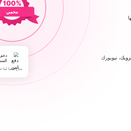
محمي
ا
دعم 365 يوما في
ويك، نيويورك
السن
متاح دائما لما ت