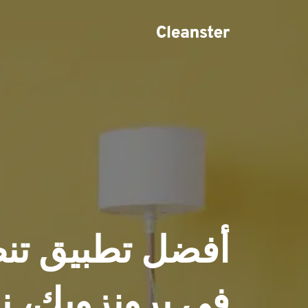
في برونزويك، ن