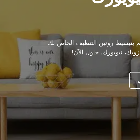
 الحل النهائي لمضيفي Airbnb! قم بتبسيط روتين التنظيف الخاص بك