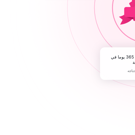
ة
حتاجه