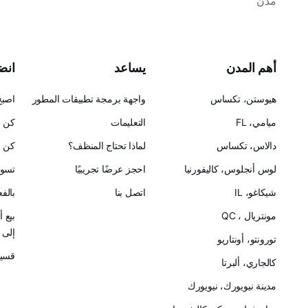
مدن
أهم المدن
يساعد
انضم
هيوستن، تكساس
واجهة برمجة تطبيقات المطور
اصبح
ميامي، FL
التعليمات
كن ح
دالاس، تكساس
لماذا تحتاج المنظف؟
كن ش
لوس أنجلوس، كاليفورنيا
احجز عرضًا تجريبيًا
تسوق
شيكاغو، IL
اتصل بنا
بالف
مونتريال ، QC
بيع 
إلى Cleanster
تورونتو، أونتاريو
قسيم
كالجاري، ألبرتا
مدينة نيويورك، نيويورك