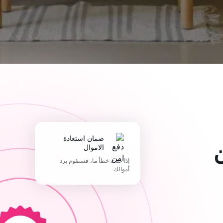
ضمان استعادة
الاموال
إذا حدث خطأ ما، فسنقوم برد
أموالك