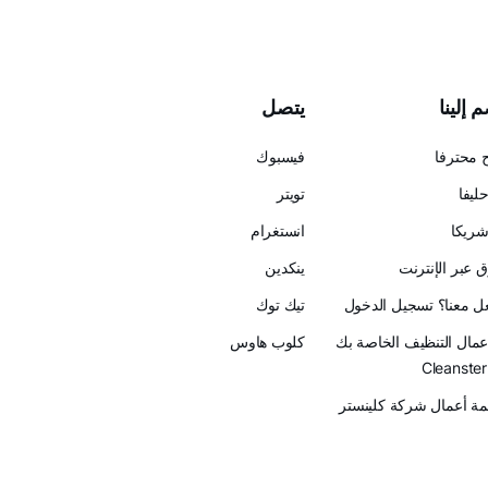
 إلينا
يتصل
 محترفا
فيسبوك
ليفا
تويتر
ريكا
انستغرام
 عبر الإنترنت
ينكدين
عل معنا؟ تسجيل الدخول
تيك توك
أعمال التنظيف الخاصة بك
كلوب هاوس
ة أعمال شركة كلينستر