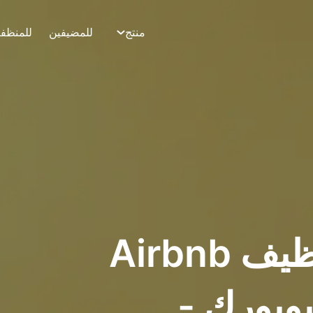
منتج
للمضيفين
للمنظف
أفضل تطبيق تنظيف Airbnb
يويورك -