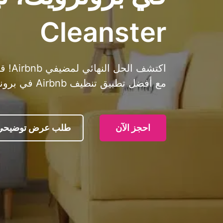
Cleanster
اكتشف
مع أفضل تطبيق تنظيف Airbnb في برونزويك، نيويورك. حاول الآن!
احجز الآن
طلب عرض توضيحي