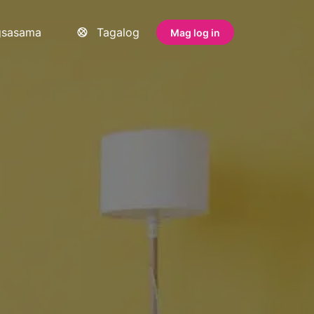
gsasama
Tagalog
Mag log in