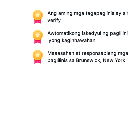
Ang aming mga tagapaglinis ay sin
verify
Awtomatikong iskedyul ng paglilin
iyong kaginhawahan
Maaasahan at responsableng mga 
paglilinis sa Brunswick, New York