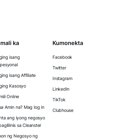
mali ka
Kumonekta
ing isang
Facebook
pesyonal
Twitter
ing isang Affiliate
Instagram
ging Kasosyo
LinkedIn
ili Online
TikTok
a Amin na? Mag log in
Clubhouse
nta ang iyong negosyo
paglilinis sa Cleanster
pon ng Negosyo ng