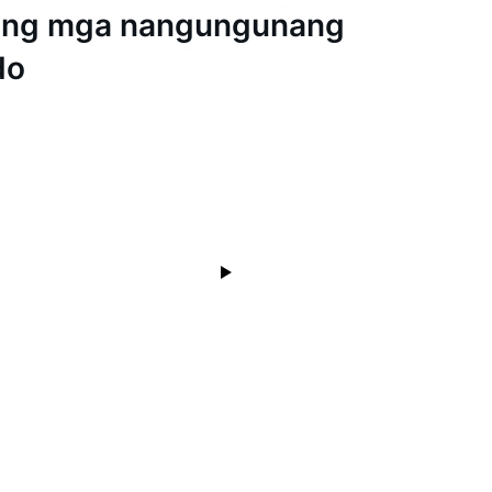
ang mga nangungunang
do