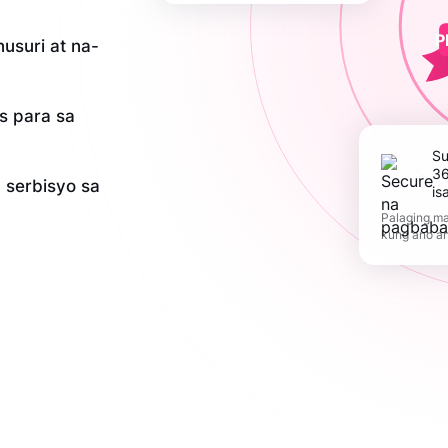
P
usuri at na-
is para sa
Suportahan ang
36
serbisyo sa
is
Palaging ma
kung ano a