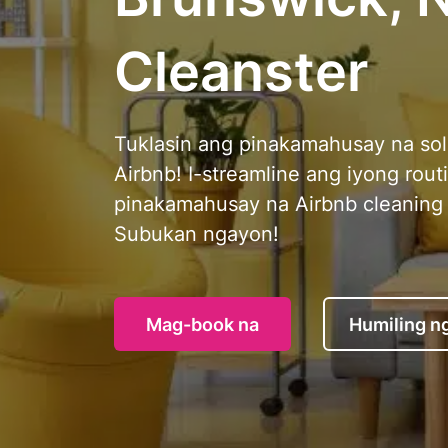
Cleanster
Tuklasin ang pinakamahusay na sol
Airbnb! I-streamline ang iyong routi
pinakamahusay na Airbnb cleaning
Subukan ngayon!
Mag-book na
Humiling n