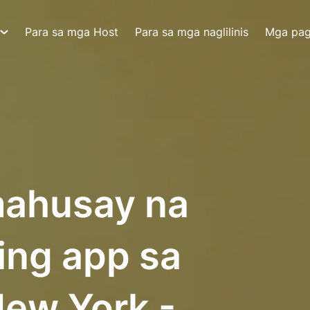
Para sa mga Host
Para sa mga naglilinis
Mga pa
ahusay na
ing app sa
New York -