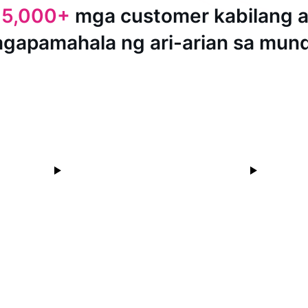
15,000+
mga customer kabilang 
agapamahala ng ari-arian sa mun