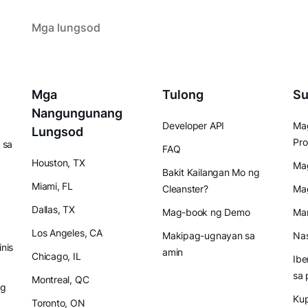
Mga lungsod
Mga
Tulong
Su
Nangungunang
Developer API
Mag
Lungsod
Pro
 sa
FAQ
Houston, TX
Mag
Bakit Kailangan Mo ng
Miami, FL
Cleanster?
Ma
Dallas, TX
Mag-book ng Demo
Mam
Los Angeles, CA
Makipag-ugnayan sa
Nas
inis
amin
Chicago, IL
Ibe
sa 
Montreal, QC
ng
Ku
Toronto, ON