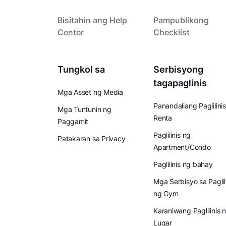
Bisitahin ang Help
Pampublikong
Center
Checklist
Tungkol sa
Serbisyong
tagapaglinis
Mga Asset ng Media
Panandaliang Paglilinis
Mga Tuntunin ng
Renta
Paggamit
Paglilinis ng
Patakaran sa Privacy
Apartment/Condo
Paglilinis ng bahay
Mga Serbisyo sa Paglil
ng Gym
Karaniwang Paglilinis 
Lugar