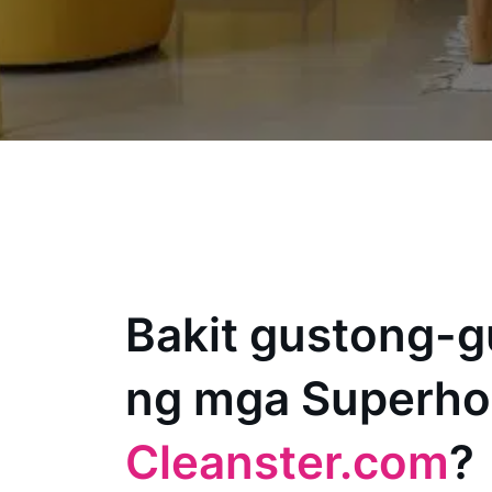
Bakit gustong-g
ng mga Superho
Cleanster.com
?