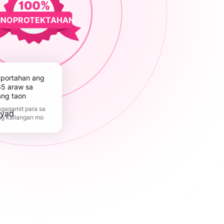
INOPROTEKTAHAN
5 araw sa
ang taon
gagamit para sa
ng kailangan mo