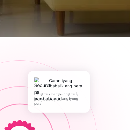
Garantiyang
ibabalik ang pera
Kung may nangyaring mali,
ire-refund namin ang iyong
pera