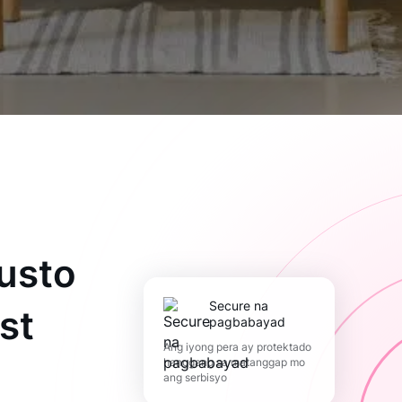
usto
Secure na
st
pagbabayad
Ang iyong pera ay protektado
hanggang sa matanggap mo
ang serbisyo