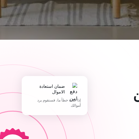
ضمان استعادة
الاموال
إذا حدث خطأ ما، فسنقوم برد
أموالك