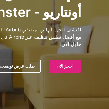
أونتاريو - Cleanster
اكتشف
حاول الآن!
احجز الآن
طلب عرض توضيحي