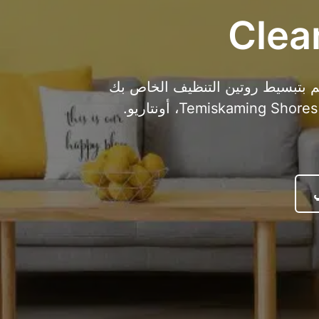
 الحل النهائي لمضيفي Airbnb! قم بتبسيط روتين التنظيف الخاص بك
مع أفضل تطبيق تنظيف عبر Airbnb في Temiskaming Shores، أونتاريو.