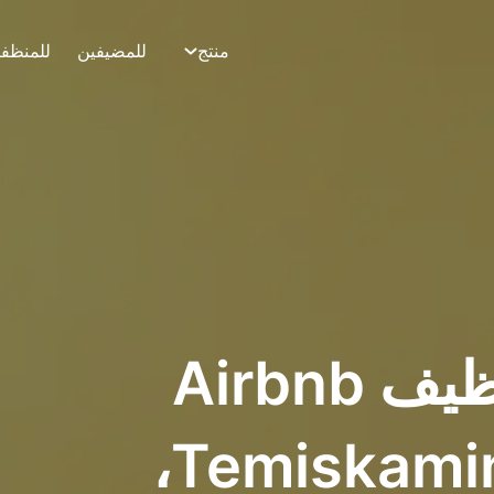
منتج
للمضيفين
للمنظف
أفضل تطبيق تنظيف Airbnb
في Temiskaming Shores،