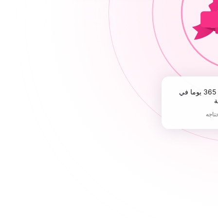
ة
حتاجه