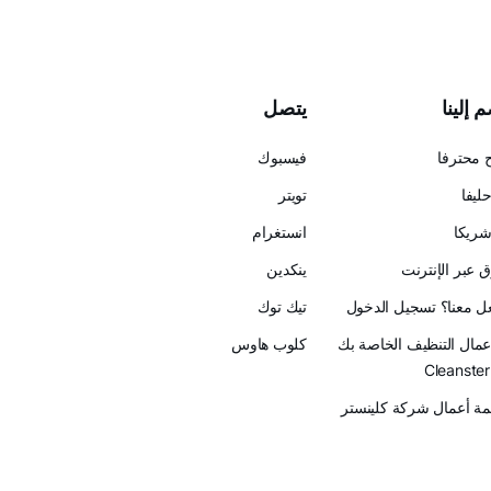
 إلينا
يتصل
 محترفا
فيسبوك
ليفا
تويتر
ريكا
انستغرام
 عبر الإنترنت
ينكدين
عل معنا؟ تسجيل الدخول
تيك توك
أعمال التنظيف الخاصة بك
كلوب هاوس
ة أعمال شركة كلينستر