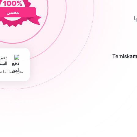
محمي
ا
ف موثوقة ومسؤولة في Temiskaming
دعم 365 يوما في
السن
متاح دائما لما ت