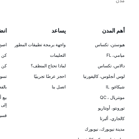
مدن
أهم المدن
يساعد
انضم
هيوستن، تكساس
واجهة برمجة تطبيقات المطور
اصبح
ميامي، FL
التعليمات
كن ح
دالاس، تكساس
لماذا تحتاج المنظف؟
كن ش
لوس أنجلوس، كاليفورنيا
احجز عرضًا تجريبيًا
تسوق
شيكاغو، IL
اتصل بنا
بالف
مونتريال ، QC
بيع 
إلى Cleanster
تورونتو، أونتاريو
قسيم
كالجاري، ألبرتا
مدينة نيويورك، نيويورك