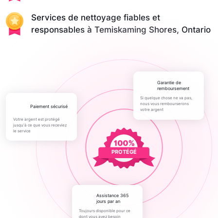
Services de nettoyage fiables et
responsables à Temiskaming Shores, Ontario
Garantie de
remboursement
Si quelque chose ne va pas,
nous vous rembourserons
paiement sécurisé
votre argent
Votre argent est protégé
jusqu'à ce que vous receviez
le service
PROTÉGÉ
Assistance 365
jours par an
Toujours disponible pour ce
dont vous avez besoin