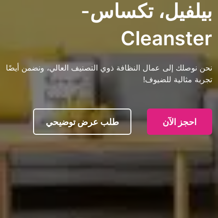
ل، تكساس-
Clean
ى عمال النظافة ذوي التصنيف العالي، ونضمن أيضًا
 للضيوف!
آن
طلب عرض توضيحي