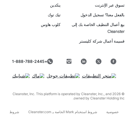
رنت
ينكدين
سجيل الدخول
تيك توك
ظيف الخاصة بك إلى
كلوب هاوس
ركة كلينستر
+1-888-788-2445
© 2026 Cleanster, Inc. This platform is operated by Cleanster, I
owned by Cleanst
شروط استخدام Mark الخاصة بـ Cleanster.com
شروط