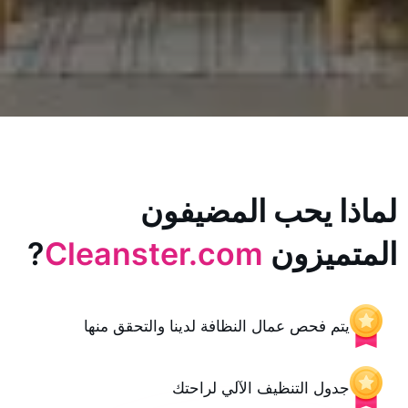
يحب المضيفون
زون
Cleanster.com
?
حص عمال النظافة لدينا والتحقق منها
 التنظيف الآلي لراحتك