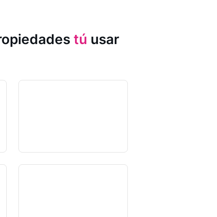
propiedades
tú
usar