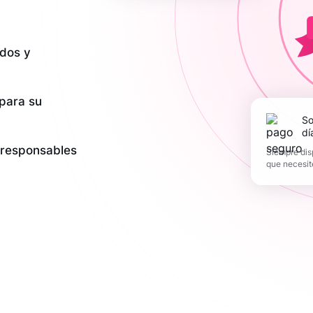
dos y
 para su
Soporte los 365
dí
y responsables
Siempre dis
que necesit