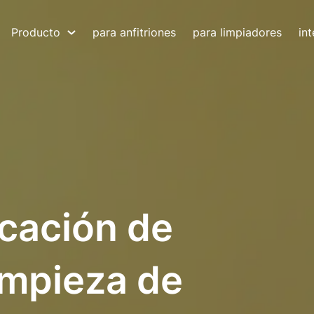
Producto
para anfitriones
para limpiadores
in
icación de
limpieza de