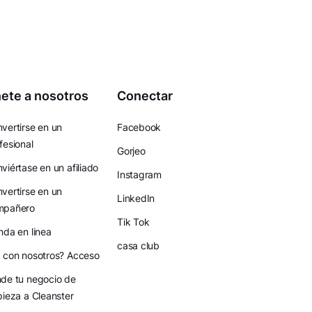
ete a nosotros
Conectar
vertirse en un
Facebook
fesional
Gorjeo
viértase en un afiliado
Instagram
vertirse en un
LinkedIn
mpañero
Tik Tok
nda en linea
casa club
 con nosotros? Acceso
de tu negocio de
pieza a Cleanster