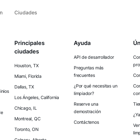
ón
Ciudades
Principales
Ayuda
Ún
ciudades
API de desarrollador
Con
pro
Houston, TX
Preguntas más
frecuentes
Con
Miami, Florida
¿Por qué necesitas un
Con
Dallas, TX
nios
limpiador?
co
Los Ángeles, California
Reserve una
Tie
Chicago, IL
demostración
de
¿Ya
Montreal, QC
Contáctenos
Ven
Toronto, ON
lim
Calgary, Alberta