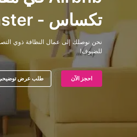
تكساس - Cleanster
نحن نوصلك إلى عمال النظافة ذوي التصنيف
للضيوف!
احجز الآن
طلب عرض توضيحي