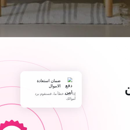
ضمان استعادة
الاموال
إذا حدث خطأ ما، فسنقوم برد
أموالك