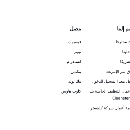
 إلينا
يتصل
 محترفا
فيسبوك
ليفا
تويتر
ريكا
انستغرام
 عبر الإنترنت
ينكدين
عل معنا؟ تسجيل الدخول
تيك توك
أعمال التنظيف الخاصة بك
كلوب هاوس
ة أعمال شركة كلينستر