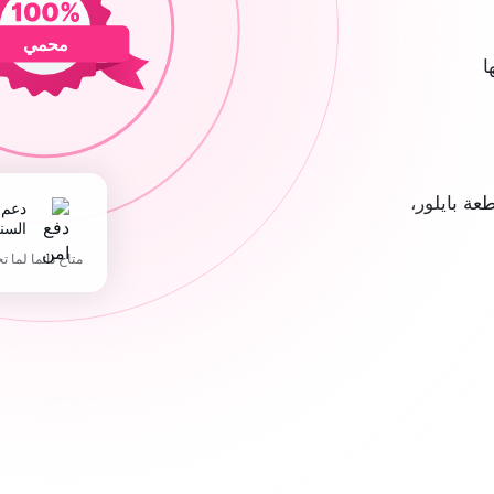
محمي
ا
ة بايلور،
دعم 365 يوما في
السن
متاح دائما لما ت