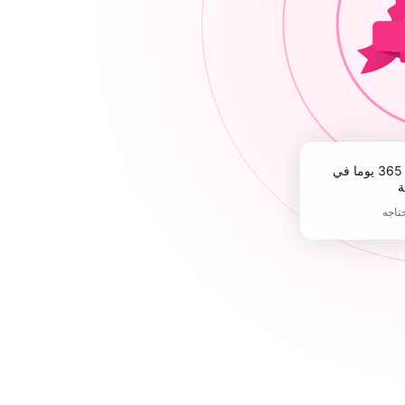
ة
حتاجه