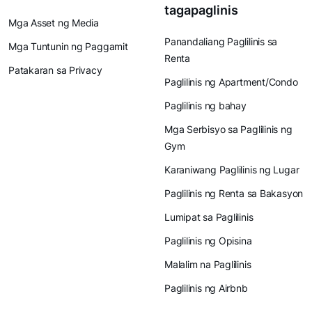
tagapaglinis
Mga Asset ng Media
Panandaliang Paglilinis sa
Mga Tuntunin ng Paggamit
Renta
Patakaran sa Privacy
Paglilinis ng Apartment/Condo
Paglilinis ng bahay
Mga Serbisyo sa Paglilinis ng
Gym
Karaniwang Paglilinis ng Lugar
Paglilinis ng Renta sa Bakasyon
Lumipat sa Paglilinis
Paglilinis ng Opisina
Malalim na Paglilinis
Paglilinis ng Airbnb