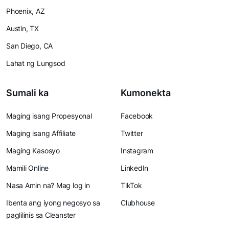
Phoenix, AZ
Austin, TX
San Diego, CA
Lahat ng Lungsod
Sumali ka
Kumonekta
Maging isang Propesyonal
Facebook
Maging isang Affiliate
Twitter
Maging Kasosyo
Instagram
Mamili Online
LinkedIn
Nasa Amin na? Mag log in
TikTok
Ibenta ang iyong negosyo sa
Clubhouse
paglilinis sa Cleanster