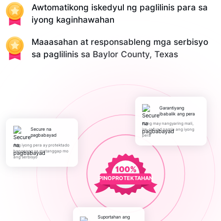
Awtomatikong iskedyul ng paglilinis para sa
iyong kaginhawahan
Maaasahan at responsableng mga serbisyo
sa paglilinis sa Baylor County, Texas
Garantiyang
ibabalik ang pera
Kung may nangyaring mali,
Secure na
ire-refund namin ang iyong
pagbabayad
pera
Ang iyong pera ay protektado
hanggang sa matanggap mo
ang serbisyo
PINOPROTEKTAHAN
Suportahan ang