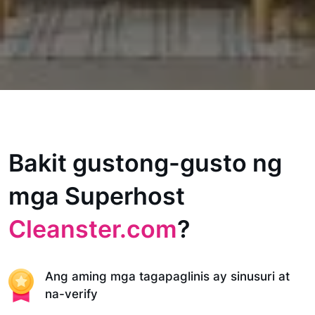
Bakit gustong-gusto ng
mga Superhost
Cleanster.com
?
Ang aming mga tagapaglinis ay sinusuri at
na-verify