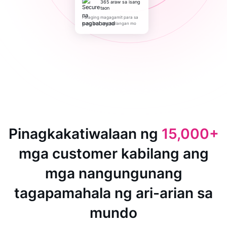
365 araw sa isang
taon
Palaging magagamit para sa
kung ano ang kailangan mo
Pinagkakatiwalaan ng
15,000+
mga customer kabilang ang
mga nangungunang
tagapamahala ng ari-arian sa
mundo