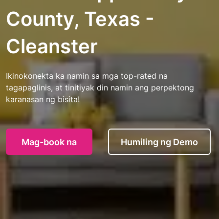
County, Texas -
Cleanster
Ikinokonekta ka namin sa mga top-rated na
tagapaglinis, at tinitiyak din namin ang perpektong
karanasan ng bisita!
Mag-book na
Humiling ng Demo