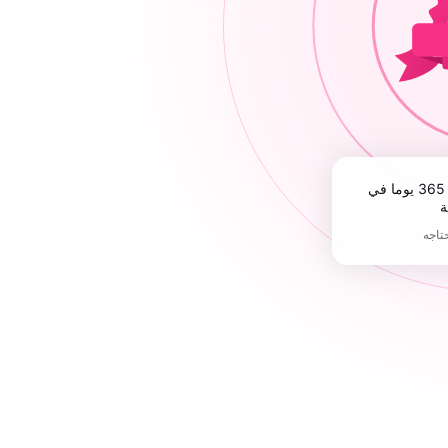
ة
حتاجه