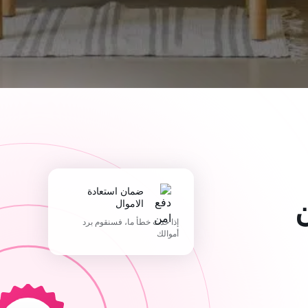
ضمان استعادة
الاموال
إذا حدث خطأ ما، فسنقوم برد
أموالك