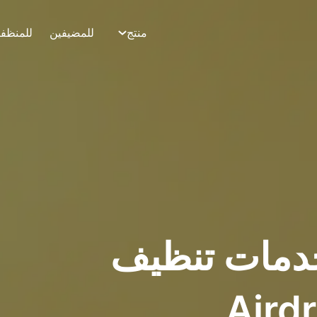
منتج
للمضيفين
للمنظف
دمات تنظيف
 في Airdrie،