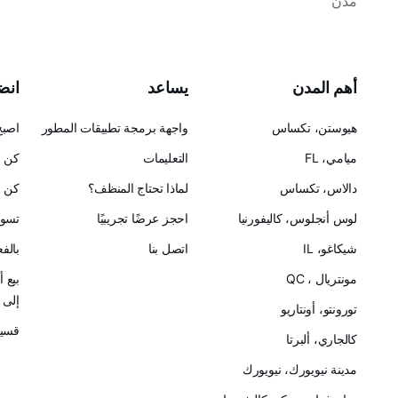
مدن
أهم المدن
يساعد
انضم
هيوستن، تكساس
واجهة برمجة تطبيقات المطور
اصبح
ميامي، FL
التعليمات
كن ح
دالاس، تكساس
لماذا تحتاج المنظف؟
كن ش
لوس أنجلوس، كاليفورنيا
احجز عرضًا تجريبيًا
تسوق
شيكاغو، IL
اتصل بنا
بالف
مونتريال ، QC
بيع 
إلى Cleanster
تورونتو، أونتاريو
قسيم
كالجاري، ألبرتا
مدينة نيويورك، نيويورك