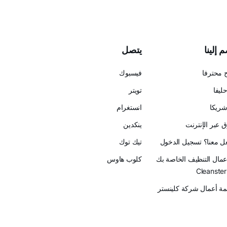
 إلينا
يتصل
 محترفا
فيسبوك
ليفا
تويتر
ريكا
انستغرام
 عبر الإنترنت
ينكدين
عل معنا؟ تسجيل الدخول
تيك توك
أعمال التنظيف الخاصة بك
كلوب هاوس
ة أعمال شركة كلينستر