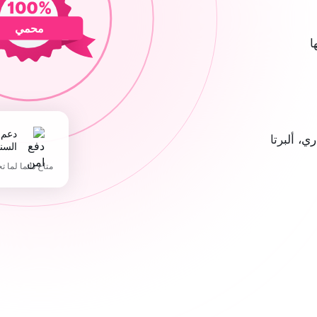
محمي
ا
دعم 365 يوما في
، ألبرتا
السن
متاح دائما لما ت