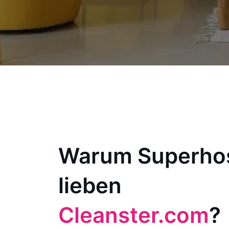
Warum Superho
lieben
Cleanster.com
?