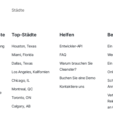
Städte
ste
Top-Städte
Helfen
Be
ung
Houston, Texas
Entwickler-API
Ein
Miami, Florida
FAQ
Wer
Dallas, Texas
Warum brauchen Sie
Ein
Cleanster?
Los Angeles, Kalifornien
Onl
Buchen Sie eine Demo
Chicago, IL
Sch
Kontaktiere uns
An
Montreal, QC
e
Ver
Toronto, ON
Rei
Calgary, AB
an 