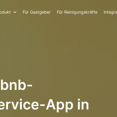
odukt
Für Gastgeber
Für Reinigungskräfte
Integr
rbnb-
ervice-App in