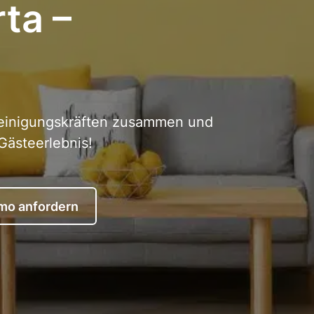
rta –
 Reinigungskräften zusammen und
Gästeerlebnis!
mo anfordern