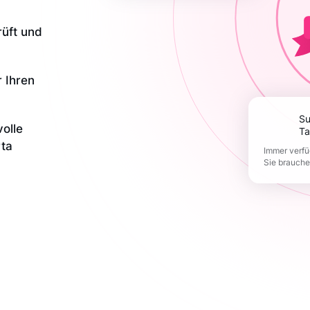
rüft und
r Ihren
Support 365
olle
Ta
rta
Immer verfü
Sie brauch