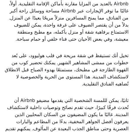
Airbnb بالعديد من المزايا مقارنة بأماكن الإقامة التقليدية. أولاً،
غالبًا ما توفر الإيجارات عبر Airbnb مساحة ووسائل راحة أكبر
من الفنادق، مما يمنح المسافرين منزلاً مريحًا بعيدًا عن المنزل.
بدلاً من أن يقتصر الضيوف على غرفة واحدة، يمكن للضيوف
الاستمتاع برفاهية شقة أو منزل بأكمله، مع مطبخ ومنطقة
معيشة، وفي بعض الأحيان حتى فناء خلفي أو حمام سباحة.
تخيل أنك تستيقظ في شقة مريحة في قلب هوليوود، على بُعد
خطوات من ممشى المشاهير الشهير. يمكنك تحضير كوب من
القهوة الطازجة في مطبخك، مستمتعًا بهدوء الصباح قبل الانطلاق
لاستكشاف المدينة. هذا المستوى من الحرية والخصوصية لا
تُضاهيه الفنادق التقليدية.
ثانيًا، يمكن لللمسة الشخصية التي يقدمها مضيفو Airbnb أن
تُحدث فرقًا كبيرًا، حيث تقدم نصائح وتوصيات داخلية لاستكشاف
المدينة. غالبًا ما يكون المضيفون من السكان المحليين الذين
يعرفون أفضل الجواهر المخفية، بدءًا من المطاعم والبارات
العصرية وحتى مناطق الجذب البعيدة عن المألوف. يمكنهم تقديم