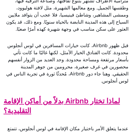
مترامية الأطراف تشتهر بتنوع ثقافتها، وصناعة الترفيه فيها،
وطقسها الجميل. ومع معالمها الشهيرة، مثل لافتة هوليوود،
وممشى المشاهير، وشاطئ فينيسيا، فلا عجب أن يتوافد ملايين
السياح إلى هذه المدينة النابضة بالحياة سنويًا. ومع ذلك، قد يكون
العثور على سكن مناسب في وجهة شهيرة كهذه أمرًا صعبًا.
قبل ظهور Airbnb، كانت خيارات المسافرين في لوس أنجلوس
محدودة. كانت الفنادق الخيار الأمثل، لكنها غالبًا ما كانت تأتي
بأسعار مرتفعة ومساحة محدودة. وجد العديد من الزوار أنفسهم
محصورين في غرف صغيرة، محرومين من جوهر المدينة
الحقيقي. وهنا جاء دور Airbnb، مُحدثًا ثورة في تجربة الناس في
لوس أنجلوس.
لماذا تختار Airbnb بدلاً من أماكن الإقامة
التقليدية؟
عندما يتعلق الأمر باختيار مكان الإقامة في لوس أنجلوس، تتمتع