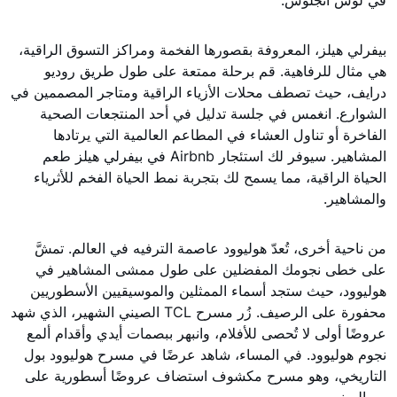
في لوس أنجلوس.
بيفرلي هيلز، المعروفة بقصورها الفخمة ومراكز التسوق الراقية،
هي مثال للرفاهية. قم برحلة ممتعة على طول طريق روديو
درايف، حيث تصطف محلات الأزياء الراقية ومتاجر المصممين في
الشوارع. انغمس في جلسة تدليل في أحد المنتجعات الصحية
الفاخرة أو تناول العشاء في المطاعم العالمية التي يرتادها
المشاهير. سيوفر لك استئجار Airbnb في بيفرلي هيلز طعم
الحياة الراقية، مما يسمح لك بتجربة نمط الحياة الفخم للأثرياء
والمشاهير.
من ناحية أخرى، تُعدّ هوليوود عاصمة الترفيه في العالم. تمشَّ
على خطى نجومك المفضلين على طول ممشى المشاهير في
هوليوود، حيث ستجد أسماء الممثلين والموسيقيين الأسطوريين
محفورة على الرصيف. زُر مسرح TCL الصيني الشهير، الذي شهد
عروضًا أولى لا تُحصى للأفلام، وانبهر ببصمات أيدي وأقدام ألمع
نجوم هوليوود. في المساء، شاهد عرضًا في مسرح هوليوود بول
التاريخي، وهو مسرح مكشوف استضاف عروضًا أسطورية على