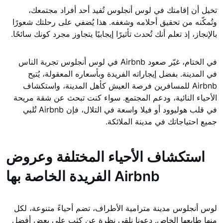
تخيل أن إقامتك في لوس أنجلوس تُفيد أحد أفراد مجتمعك،
وتُمكّنه من تحقيق أحلامه وشغفه. هذا يُضفي على رحلتك شعورًا
بالإنجاز، إذ تعلم أنك تُحدث تأثيرًا إيجابيًا يتجاوز مجرد كونك سائحًا.
في الختام، غيّر صعود Airbnb في لوس أنجلوس تجربة الناس
في المدينة. بفضل إيجاراته الفريدة وبأسعاره المعقولة، يُتيح
Airbnb للمسافرين فرصة العيش كأهل المدينة، واستكشاف
الأحياء النائية، ودعم المجتمع. سواء كنت تبحث عن شقة مريحة
في قلب هوليوود أو فيلا واسعة في التلال، فإن Airbnb تُلبي
جميع احتياجاتك في مدينة الملائكة.
استكشاف الأحياء المختلفة وعروض
Airbnb الفريدة الخاصة بها
لوس أنجلوس مدينة مترامية الأطراف، تضم أحياءً متنوعة، لكل
منها طابعها الخاص. دعونا نلقي نظرة عن كثب على بعض أفضل