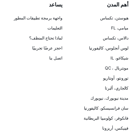
أهم المدن
يساعد
هيوستن، تكساس
واجهة برمجة تطبيقات المطور
ميامي، FL
التعليمات
دالاس، تكساس
لماذا تحتاج المنظف؟
لوس أنجلوس، كاليفورنيا
احجز عرضًا تجريبيًا
شيكاغو، IL
اتصل بنا
مونتريال ، QC
تورونتو، أونتاريو
كالجاري، ألبرتا
مدينة نيويورك، نيويورك
سان فرانسيسكو، كاليفورنيا
فانكوفر، كولومبيا البريطانية
فينيكس، أريزونا