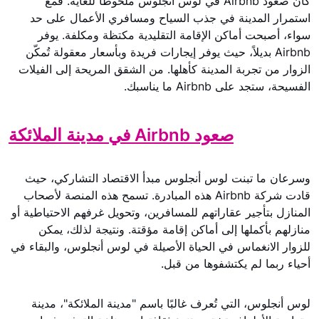
كان صعود Airbnb في لوس أنجلوس ملحوظًا للغاية. فمع
استمرار المدينة في جذب السياح ومسافري الأعمال على حد
سواء، أصبحت أماكن الإقامة التقليدية مكتظة ومكلفة. يوفر
Airbnb بديلاً، حيث يوفر إيجارات فريدة وبأسعار معقولة تُمكّن
الزوار من تجربة المدينة كأهلها. من الشقق المريحة إلى الفيلات
الفسيحة، ستجد على Airbnb ما يناسبك.
صعود Airbnb في مدينة الملائكة
وسرعان ما تبنت لوس أنجلوس مبدأ الاقتصاد التشاركي، حيث
قادت شركة Airbnb هذه المبادرة. تسمح هذه المنصة لأصحاب
المنازل بتأجير عقاراتهم للمسافرين، وتحويل غرفهم الاحتياطية أو
منازلهم بأكملها إلى أماكن إقامة مؤقتة. ونتيجة لذلك، يمكن
للزوار الانغماس في الحياة الأصيلة في لوس أنجلوس، والبقاء في
أحياء ربما لم يكتشفوها من قبل.
لوس أنجلوس، التي تُعرف غالبًا باسم "مدينة الملائكة"، مدينة