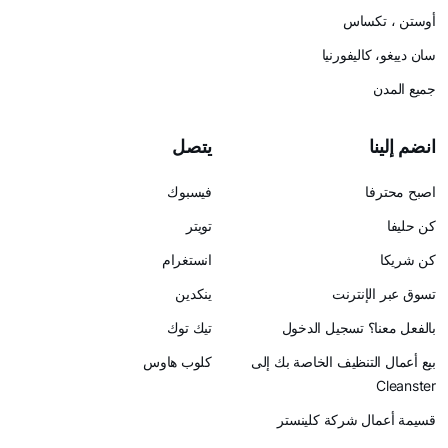
أوستن ، تكساس
سان دييغو، كاليفورنيا
جميع المدن
انضم إلينا
يتصل
اصبح محترفا
فيسبوك
كن حليفا
تويتر
كن شريكا
انستغرام
تسوق عبر الإنترنت
ينكدين
بالفعل معنا؟ تسجيل الدخول
تيك توك
بيع أعمال التنظيف الخاصة بك إلى
كلوب هاوس
Cleanster
قسيمة أعمال شركة كلينستر