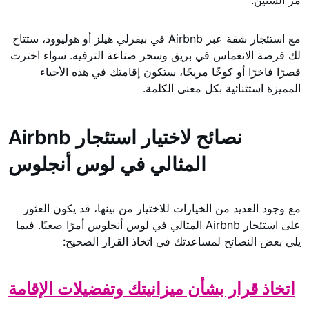
مر السنين.
مع استئجار شقة عبر Airbnb في بيفرلي هيلز أو هوليوود، ستتاح
لك فرصة الانغماس في بريق وسحر صناعة الترفيه. سواء اخترت
قصرًا فاخرًا أو كوخًا مريحًا، ستكون إقامتك في هذه الأحياء
المميزة استثنائية بكل معنى الكلمة.
نصائح لاختيار استئجار Airbnb
المثالي في لوس أنجلوس
مع وجود العديد من الخيارات للاختيار من بينها، قد يكون العثور
على استئجار Airbnb المثالي في لوس أنجلوس أمرًا صعبًا. فيما
يلي بعض النصائح لمساعدتك في اتخاذ القرار الصحيح:
اتخاذ قرار بشأن ميزانيتك وتفضيلات الإقامة