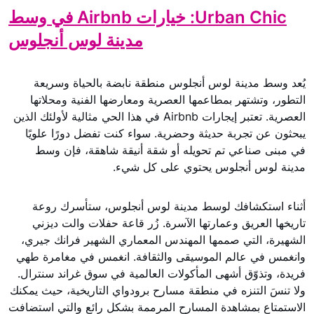
Urban Chic: خيارات Airbnb في وسط
مدينة لوس أنجلوس
يُعد وسط مدينة لوس أنجلوس منطقة نابضة بالحياة وسريعة
التطور، وتشتهر بمطاعمها العصرية ومعارضها الفنية ومحلاتها
العصرية. تعتبر إيجارات Airbnb في هذا الحي مثالية لأولئك الذين
يبحثون عن تجربة حديثة وحضرية. سواء كنت تفضل دورًا علويًا
في مبنى صناعي تم تحويله أو شقة أنيقة شاهقة، فإن وسط
مدينة لوس أنجلوس يحتوي على كل شيء.
أثناء استكشافك لوسط مدينة لوس أنجلوس، ستأسرك روعة
تاريخها العريق وعمارتها الآسرة. زُر قاعة حفلات والت ديزني
الشهيرة، التي صممها المهندس المعماري الشهير فرانك جيري،
وانغمس في عالم الموسيقى والثقافة. انغمس في مغامرة طهي
فريدة، وتذوّق أشهى المأكولات العالمية في سوق غراند سنترال.
ولا تنسَ التنزه في منطقة مسارح برودواي التاريخية، حيث يمكنك
الاستمتاع بمشاهدة المسارح المرممة بشكل رائع والتي استضافت