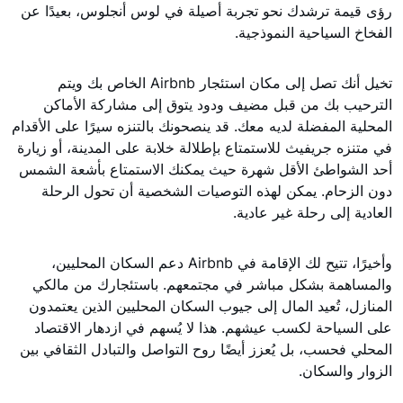
رؤى قيمة ترشدك نحو تجربة أصيلة في لوس أنجلوس، بعيدًا عن
الفخاخ السياحية النموذجية.
تخيل أنك تصل إلى مكان استئجار Airbnb الخاص بك ويتم
الترحيب بك من قبل مضيف ودود يتوق إلى مشاركة الأماكن
المحلية المفضلة لديه معك. قد ينصحونك بالتنزه سيرًا على الأقدام
في متنزه جريفيث للاستمتاع بإطلالة خلابة على المدينة، أو زيارة
أحد الشواطئ الأقل شهرة حيث يمكنك الاستمتاع بأشعة الشمس
دون الزحام. يمكن لهذه التوصيات الشخصية أن تحول الرحلة
العادية إلى رحلة غير عادية.
وأخيرًا، تتيح لك الإقامة في Airbnb دعم السكان المحليين،
والمساهمة بشكل مباشر في مجتمعهم. باستئجارك من مالكي
المنازل، تُعيد المال إلى جيوب السكان المحليين الذين يعتمدون
على السياحة لكسب عيشهم. هذا لا يُسهم في ازدهار الاقتصاد
المحلي فحسب، بل يُعزز أيضًا روح التواصل والتبادل الثقافي بين
الزوار والسكان.