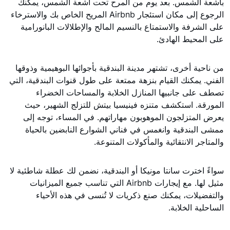
بأشعة الشمس. بعد يوم من المرح تحت أشعة الشمس، يمكنك
الرجوع إلى مكان استئجار Airbnb المريح الخاص بك والاسترخاء
على الشرفة والاستمتاع بالنسيم المالح والإطلالات البانورامية
على المحيط الهادئ.
من ناحية أخرى، تشتهر مدينة البندقية بأجوائها البوهيمية وذوقها
الفني. يمكنك القيام بنزهة ممتعة على طول قنوات البندقية، التي
تصطف على جانبيها المنازل الخلابة والمساحات الخضراء
المورقة. استكشف متنزه فينيسيا بيتش للتزلج الشهير، حيث
يعرض المتزلجون الموهوبون مهاراتهم. في المساء، توجه إلى
ممشى البندقية وانغمس في فناني الشوارع النابضين بالحياة
والمتاجر الانتقائية والمأكولات المتنوعة.
سواءً اخترت سانتا مونيكا أو البندقية، نضمن لك عطلة شاطئية لا
مثيل لها. مع إيجارات Airbnb التي تناسب جميع الميزانيات
والتفضيلات، يمكنك صنع ذكريات لا تُنسى في هذه الأحياء
الساحلية الخلابة.