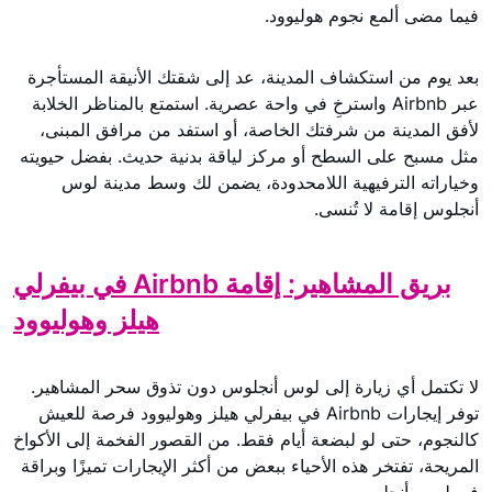
فيما مضى ألمع نجوم هوليوود.
بعد يوم من استكشاف المدينة، عد إلى شقتك الأنيقة المستأجرة
عبر Airbnb واسترخِ في واحة عصرية. استمتع بالمناظر الخلابة
لأفق المدينة من شرفتك الخاصة، أو استفد من مرافق المبنى،
مثل مسبح على السطح أو مركز لياقة بدنية حديث. بفضل حيويته
وخياراته الترفيهية اللامحدودة، يضمن لك وسط مدينة لوس
أنجلوس إقامة لا تُنسى.
بريق المشاهير: إقامة Airbnb في بيفرلي
هيلز وهوليوود
لا تكتمل أي زيارة إلى لوس أنجلوس دون تذوق سحر المشاهير.
توفر إيجارات Airbnb في بيفرلي هيلز وهوليوود فرصة للعيش
كالنجوم، حتى لو لبضعة أيام فقط. من القصور الفخمة إلى الأكواخ
المريحة، تفتخر هذه الأحياء ببعض من أكثر الإيجارات تميزًا وبراقة