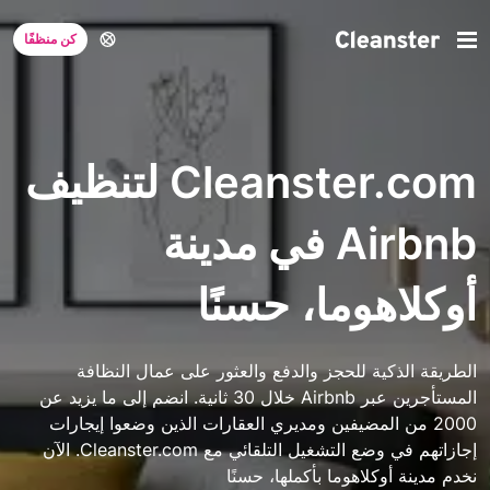
كن منظفًا
Cleanster.com لتنظيف
Airbnb في مدينة
أوكلاهوما، حسنًا
الطريقة الذكية للحجز والدفع والعثور على عمال النظافة
المستأجرين عبر Airbnb خلال 30 ثانية. انضم إلى ما يزيد عن
2000 من المضيفين ومديري العقارات الذين وضعوا إيجارات
إجازاتهم في وضع التشغيل التلقائي مع Cleanster.com. الآن
نخدم مدينة أوكلاهوما بأكملها، حسنًا