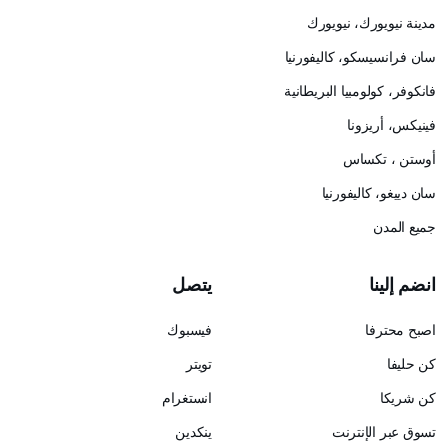
مدينة نيويورك، نيويورك
سان فرانسيسكو، كاليفورنيا
فانكوفر، كولومبيا البريطانية
فينيكس، أريزونا
أوستن ، تكساس
سان دييغو، كاليفورنيا
جميع المدن
انضم إلينا
يتصل
اصبح محترفا
فيسبوك
كن حليفا
تويتر
كن شريكا
انستغرام
تسوق عبر الإنترنت
ينكدين