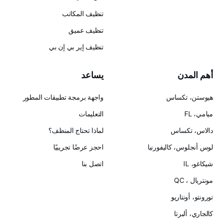
تنظيف المكاتب
تنظيف عميق
تنظيف إير بي إن بي
أهم المدن
يساعد
هيوستن، تكساس
واجهة برمجة تطبيقات المطور
ميامي، FL
التعليمات
دالاس، تكساس
لماذا تحتاج المنظف؟
لوس أنجلوس، كاليفورنيا
احجز عرضًا تجريبيًا
شيكاغو، IL
اتصل بنا
مونتريال ، QC
تورونتو، أونتاريو
كالجاري، ألبرتا