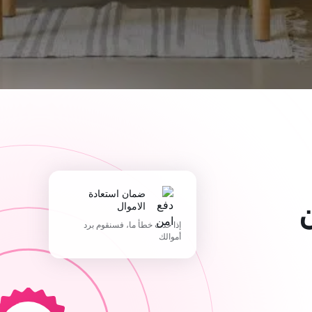
ضمان استعادة
الاموال
إذا حدث خطأ ما، فسنقوم برد
أموالك