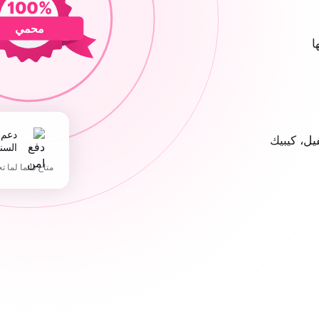
محمي
ا
دعم 365 يوما في
ل، كيبيك
السن
متاح دائما لما ت