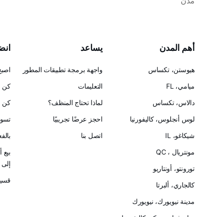
مدن
أهم المدن
يساعد
انضم
هيوستن، تكساس
واجهة برمجة تطبيقات المطور
اصبح
ميامي، FL
التعليمات
كن ح
دالاس، تكساس
لماذا تحتاج المنظف؟
كن ش
لوس أنجلوس، كاليفورنيا
احجز عرضًا تجريبيًا
تسوق
شيكاغو، IL
اتصل بنا
بالف
مونتريال ، QC
بيع 
إلى Cleanster
تورونتو، أونتاريو
قسيم
كالجاري، ألبرتا
مدينة نيويورك، نيويورك