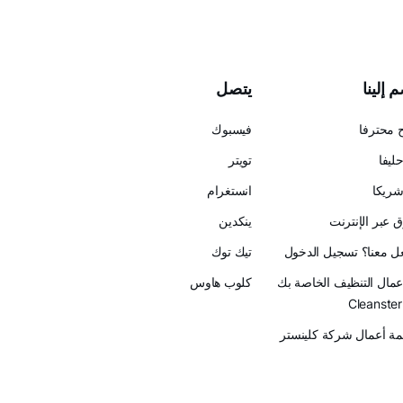
 إلينا
يتصل
 محترفا
فيسبوك
ليفا
تويتر
ريكا
انستغرام
 عبر الإنترنت
ينكدين
عل معنا؟ تسجيل الدخول
تيك توك
أعمال التنظيف الخاصة بك
كلوب هاوس
ة أعمال شركة كلينستر