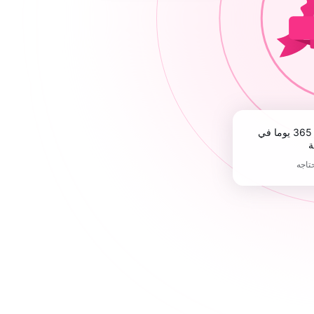
ة
حتاجه