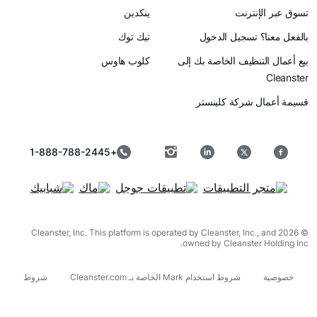
رنت
ينكدين
سجيل الدخول
تيك توك
ظيف الخاصة بك إلى
كلوب هاوس
ركة كلينستر
+1-888-788-2445
© 2026 Cleanster, Inc. This platform is operated by Cleanster, I
owned by Cleanst
شروط استخدام Mark الخاصة بـ Cleanster.com
شروط