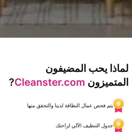
يحب المضيفون
زون
Cleanster.com
?
حص عمال النظافة لدينا والتحقق منها
 التنظيف الآلي لراحتك