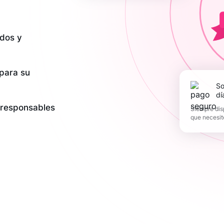
dos y
 para su
Soporte los 365
dí
y responsables
Siempre dis
que necesit