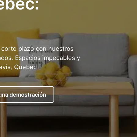
ebec:
a corto plazo con nuestros
cados. Espacios impecables y
evis, Quebec
 una demostración