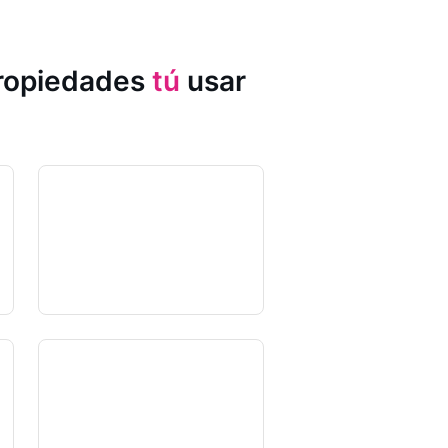
propiedades
tú
usar