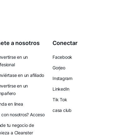
ete a nosotros
Conectar
vertirse en un
Facebook
fesional
Gorjeo
viértase en un afiliado
Instagram
vertirse en un
LinkedIn
mpañero
Tik Tok
nda en linea
casa club
 con nosotros? Acceso
de tu negocio de
pieza a Cleanster