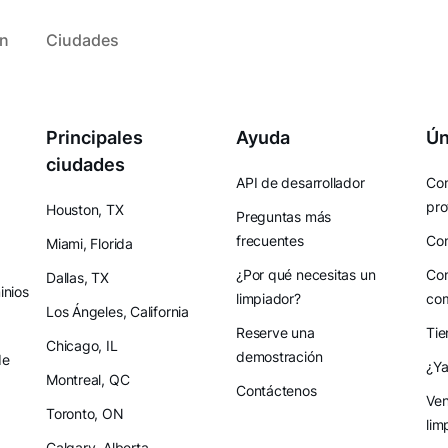
ón
Ciudades
Principales
Ayuda
Ún
ciudades
API de desarrollador
Con
pro
Houston, TX
Preguntas más
frecuentes
Con
Miami, Florida
¿Por qué necesitas un
Con
Dallas, TX
nios
limpiador?
co
Los Ángeles, California
Reserve una
Tie
Chicago, IL
demostración
de
¿Ya
Montreal, QC
Contáctenos
Ven
Toronto, ON
lim
Calgary, Alberta