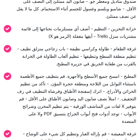
صندوق مناديل ومعطر جو. - صابون اليد ممتلئ إلى النصف على
الأقل. - شامبو وبلسم وغسول للجسم أثناء الاستحمام. كل ما لا يقل
عن نصف ممتلئ.
خزانة التخزين - التنظيم - أضف أي مستلزمات نحتاجها إلى قائمة
مشتريات منزل Trello - أبقِها مقفلة (الرمز هو X)
غرفة الطعام - طاولة وكراسي نظيفة - باب زجاجي منزلق نظيف -
تنظيم منطقة السطح وتنظيفها - تنظيم ألعاب الطاولة في الخزانة
بالقرب من طفاية الحريق في جزيرة المطبخ.
المطبخ - امسح جميع الأسطح والأجهزة. قم بتنظيف جميع الأطعمة
باستثناء التوابل من الثلاجة ومنطقة حجرة المؤن. - تأكد من تنظيم
الخزائن والأدراج. - اترك إسفنجة الأطباق وفرشاة التنظيف في رف
التجفيف. - امتلأ نصف صابون اليد وصابون الأطباق على الأقل - قم
بتوفير X لفات من المناشف الورقية - يتم تنظيم المخزن وشرائح
الأبواب - توجد أدوات فتح أبواب الجراج بتنسيق PDF وX على
المنضدة
غرفة المعيشة - قم بإزالة الغبار وتنظيم كل شيء على الوشاح -