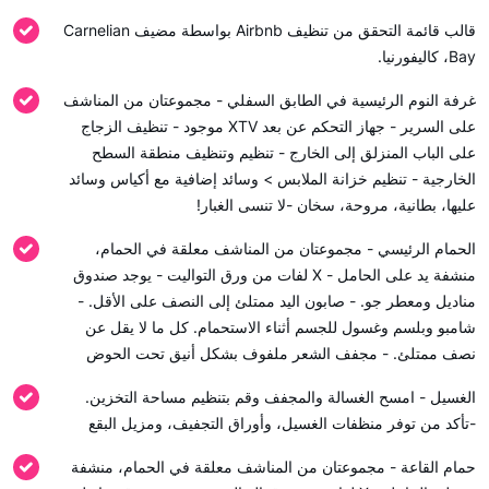
قالب قائمة التحقق من تنظيف Airbnb بواسطة مضيف Carnelian
Bay، كاليفورنيا.
غرفة النوم الرئيسية في الطابق السفلي - مجموعتان من المناشف
على السرير - جهاز التحكم عن بعد XTV موجود - تنظيف الزجاج
على الباب المنزلق إلى الخارج - تنظيم وتنظيف منطقة السطح
الخارجية - تنظيم خزانة الملابس > وسائد إضافية مع أكياس وسائد
عليها، بطانية، مروحة، سخان -لا تنسى الغبار!
الحمام الرئيسي - مجموعتان من المناشف معلقة في الحمام،
منشفة يد على الحامل - X لفات من ورق التواليت - يوجد صندوق
مناديل ومعطر جو. - صابون اليد ممتلئ إلى النصف على الأقل. -
شامبو وبلسم وغسول للجسم أثناء الاستحمام. كل ما لا يقل عن
نصف ممتلئ. - مجفف الشعر ملفوف بشكل أنيق تحت الحوض
الغسيل - امسح الغسالة والمجفف وقم بتنظيم مساحة التخزين.
-تأكد من توفر منظفات الغسيل، وأوراق التجفيف، ومزيل البقع
حمام القاعة - مجموعتان من المناشف معلقة في الحمام، منشفة