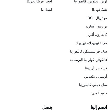
لوس أنجلوس، كاليفورنيا
احجز عرضًا تجريبيًا
شيكاغو، IL
اتصل بنا
مونتريال ، QC
تورونتو، أونتاريو
كالجاري، ألبرتا
مدينة نيويورك، نيويورك
سان فرانسيسكو، كاليفورنيا
فانكوفر، كولومبيا البريطانية
فينيكس، أريزونا
أوستن ، تكساس
سان دييغو، كاليفورنيا
جميع المدن
انضم إلينا
يتصل