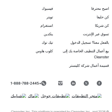
اصبح محترفا
فيسبوك
كن حليفا
تويتر
كن شريكا
انستغرام
تسوق عبر الإنترنت
ينكدين
بالفعل معنا؟ تسجيل الدخول
تيك توك
بيع أعمال التنظيف الخاصة بك إلى
كلوب هاوس
Cleanster
قسيمة أعمال شركة كلينستر
+1-888-788-2445
© 2026 Cleanster, Inc. This platform is operated by Cleanster, Inc., and