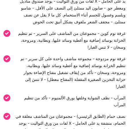
يد على الحامل - X لفات من ورق التواليت - يوجد صندوق مناديل
ومعطر جو. - صابون اليد ممتلئ إلى النصف على الأقل. - شامبو
وبلسم وغسول للجسم أثناء الاستحمام. كل ما لا يقل عن نصف
ممتلئ. - مجفف الشعر ملفوف بشكل أنيق تحت الحوض
غرفة نوم كوين - مجموعتان من المناشف على السرير - تم تنظيم
الخزانة بوسائد إضافية مع أغطية وسائد عليها، وبطانية، ومروحة،
وسخان - لا تنس الغبار!
غرفة نوم مزدوجة - مجموعة مناشف واحدة على كل سرير - تم
تنظيم الخزانة بوسائد إضافية مع أغطية وسائد عليها، وبطانية،
ومروحة، وسخان - تأكد من إيقاف تشغيل مفتاح الإضاءة بجوار
خزانة التخزين الصغيرة المقفلة (المفتاح معطل) - لا تنسَ إلى
الغبار!
المرآب - نظف الشواية وغلفها بورق الألمنيوم - تأكد من تنظيم
المرآب
نصف حمام (الطابق الرئيسي) - مجموعتان من المناشف معلقة في
الحمام، منشفة يد على الحامل - X لفات من ورق التواليت - يوجد