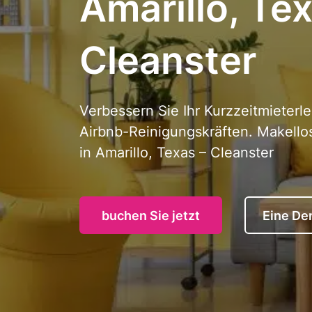
Amarillo, Tex
Cleanster
Verbessern Sie Ihr Kurzzeitmieterle
Airbnb-Reinigungskräften. Makell
in Amarillo, Texas – Cleanster
buchen Sie jetzt
Eine De