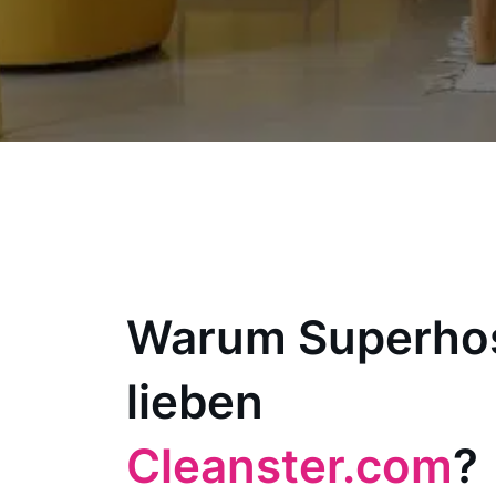
Warum Superho
lieben
Cleanster.com
?