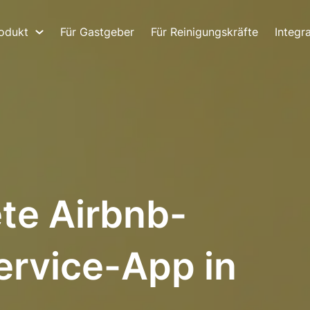
odukt
Für Gastgeber
Für Reinigungskräfte
Integr
te Airbnb-
ervice-App in