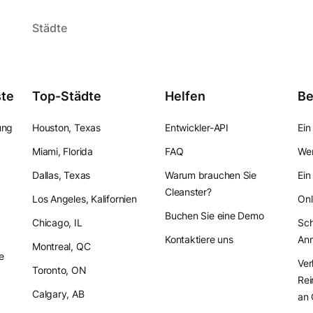
Städte
ste
Top-Städte
Helfen
Be
ung
Houston, Texas
Entwickler-API
Ein
Miami, Florida
FAQ
Wer
Dallas, Texas
Warum brauchen Sie
Ein
Cleanster?
Los Angeles, Kalifornien
Onl
Buchen Sie eine Demo
Chicago, IL
Sch
Kontaktiere uns
An
Montreal, QC
e
Ver
Toronto, ON
Rei
Calgary, AB
an 