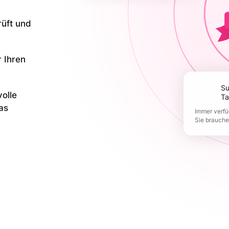
rüft und
r Ihren
Support 365
olle
Ta
as
Immer verfü
Sie brauch