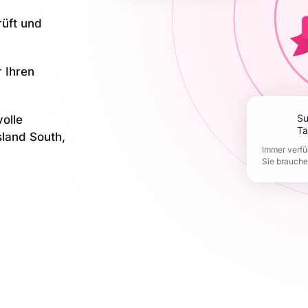
rüft und
r Ihren
olle
Support 365
Ta
sland South,
Immer verfü
Sie brauch