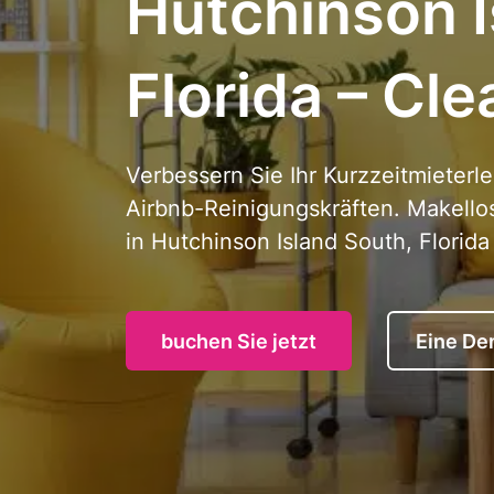
Hutchinson I
Florida – Cle
Verbessern Sie Ihr Kurzzeitmieterle
Airbnb-Reinigungskräften. Makell
in Hutchinson Island South, Florida
buchen Sie jetzt
Eine De