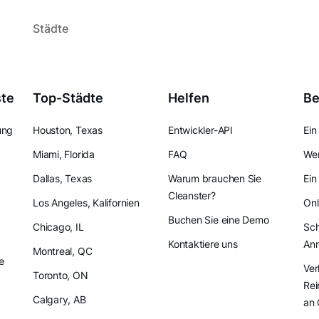
Städte
ste
Top-Städte
Helfen
Be
ung
Houston, Texas
Entwickler-API
Ein
Miami, Florida
FAQ
Wer
Dallas, Texas
Warum brauchen Sie
Ein
Cleanster?
Los Angeles, Kalifornien
Onl
Buchen Sie eine Demo
Chicago, IL
Sch
Kontaktiere uns
An
Montreal, QC
e
Ver
Toronto, ON
Rei
Calgary, AB
an 