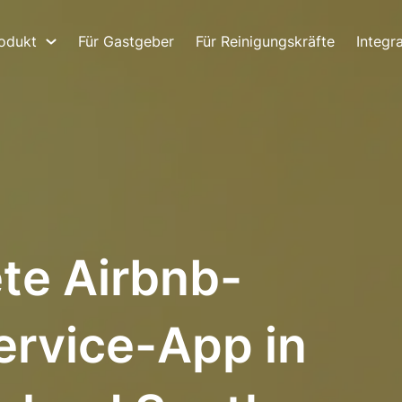
odukt
Für Gastgeber
Für Reinigungskräfte
Integr
te Airbnb-
ervice-App in