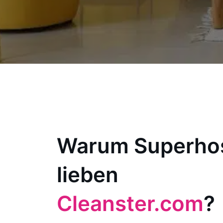
Warum Superho
lieben
Cleanster.com
?