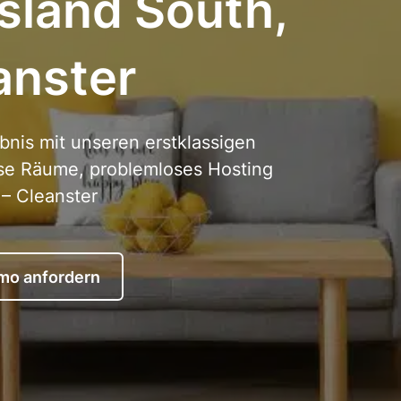
sland South,
anster
bnis mit unseren erstklassigen
ose Räume, problemloses Hosting
 – Cleanster
mo anfordern