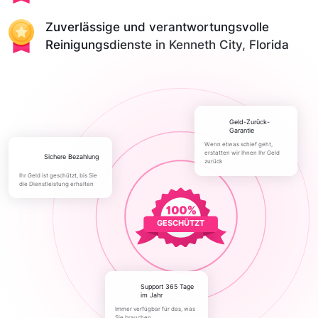
Zuverlässige und verantwortungsvolle
Reinigungsdienste in Kenneth City, Florida
Geld-Zurück-
Garantie
Wenn etwas schief geht,
erstatten wir Ihnen Ihr Geld
Sichere Bezahlung
zurück
Ihr Geld ist geschützt, bis Sie
die Dienstleistung erhalten
GESCHÜTZT
Support 365 Tage
im Jahr
Immer verfügbar für das, was
Sie brauchen