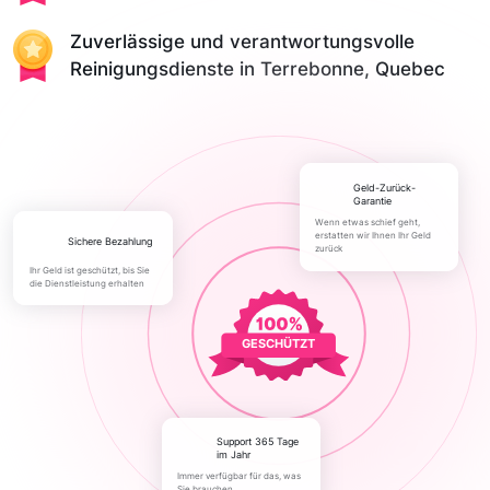
Zuverlässige und verantwortungsvolle
Reinigungsdienste in Terrebonne, Quebec
Geld-Zurück-
Garantie
Wenn etwas schief geht,
erstatten wir Ihnen Ihr Geld
Sichere Bezahlung
zurück
Ihr Geld ist geschützt, bis Sie
die Dienstleistung erhalten
GESCHÜTZT
Support 365 Tage
im Jahr
Immer verfügbar für das, was
Sie brauchen