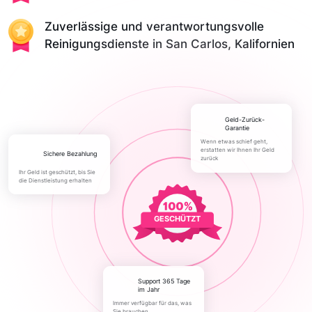
Zuverlässige und verantwortungsvolle
Reinigungsdienste in San Carlos, Kalifornien
Geld-Zurück-
Garantie
Wenn etwas schief geht,
erstatten wir Ihnen Ihr Geld
Sichere Bezahlung
zurück
Ihr Geld ist geschützt, bis Sie
die Dienstleistung erhalten
GESCHÜTZT
Support 365 Tage
im Jahr
Immer verfügbar für das, was
Sie brauchen