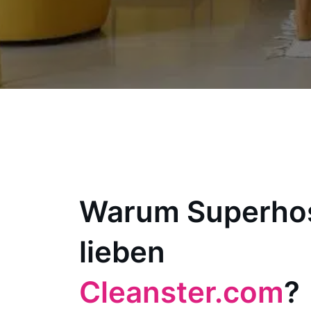
Warum Superho
lieben
Cleanster.com
?