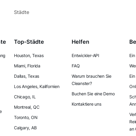
Städte
ste
Top-Städte
Helfen
Be
ung
Houston, Texas
Entwickler-API
Ein
Miami, Florida
FAQ
Wer
Dallas, Texas
Warum brauchen Sie
Ein
Cleanster?
Los Angeles, Kalifornien
Onl
Buchen Sie eine Demo
Chicago, IL
Sch
Kontaktiere uns
An
Montreal, QC
e
Ver
Toronto, ON
Rei
Calgary, AB
an 