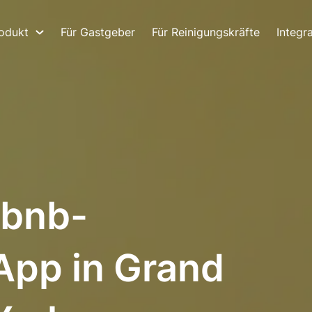
odukt
Für Gastgeber
Für Reinigungskräfte
Integr
rbnb-
App in Grand