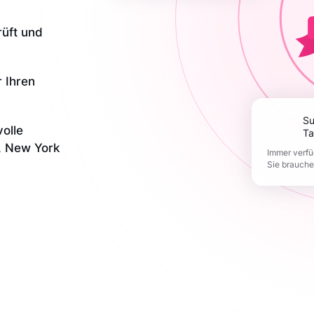
rüft und
r Ihren
Support 365
olle
Ta
, New York
Immer verfü
Sie brauch