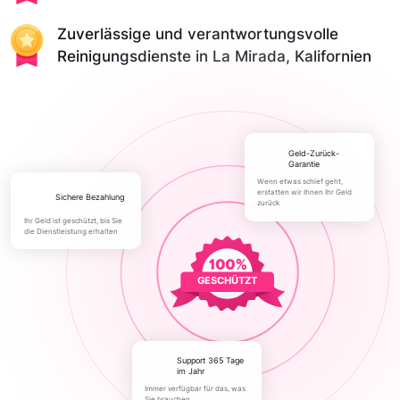
Zuverlässige und verantwortungsvolle
Reinigungsdienste in La Mirada, Kalifornien
Geld-Zurück-
Garantie
Wenn etwas schief geht,
erstatten wir Ihnen Ihr Geld
Sichere Bezahlung
zurück
Ihr Geld ist geschützt, bis Sie
die Dienstleistung erhalten
GESCHÜTZT
Support 365 Tage
im Jahr
Immer verfügbar für das, was
Sie brauchen