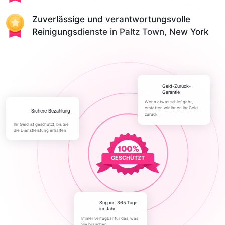
Zuverlässige und verantwortungsvolle
Reinigungsdienste in Paltz Town, New York
Geld-Zurück-
Garantie
Wenn etwas schief geht,
erstatten wir Ihnen Ihr Geld
Sichere Bezahlung
zurück
Ihr Geld ist geschützt, bis Sie
die Dienstleistung erhalten
GESCHÜTZT
Support 365 Tage
im Jahr
Immer verfügbar für das, was
Sie brauchen