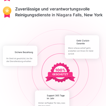
Zuverlässige und verantwortungsvolle
Reinigungsdienste in Niagara Falls, New York
Geld-Zurück-
Garantie
Wenn etwas schief geht,
erstatten wir Ihnen Ihr Geld
Sichere Bezahlung
zurück
Ihr Geld ist geschützt, bis Sie
die Dienstleistung erhalten
GESCHÜTZT
Support 365 Tage
im Jahr
Immer verfügbar für das, was
Sie brauchen